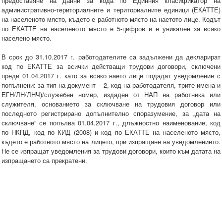
предоставяне на данни за кода по Единния класификатор на
административно-териториалните и териториалните единици (ЕКАТТЕ)
на населеното място, където е работното място на наетото лице. Кодът
по ЕКАТТЕ на населеното място е 5-цифров и е уникален за всяко
населено място.
В срок до 31.10.2017 г. работодателите са задължени да декларират
код по ЕКАТТЕ за всички действащи трудови договори, сключени
преди 01.04.2017 г. като за всяко наето лице подадат уведомление с
попълнени: за тип на документ – 2, код на работодателя, трите имена и
ЕГН/ЛН/ЛНЧ)/служебен номер, издаден от НАП на работника или
служителя, основанието за сключване на трудовия договор или
последното регистрирано допълнително споразумение, за „дата на
сключване“ се попълва 01.04.2017 г., длъжностно наименование, код
по НКПД, код по КИД (2008) и код по ЕКАТТЕ на населеното място,
където е работното място на лицето, при изпращане на уведомлението.
Не се изпращат уведомления за трудови договори, които към датата на
изпращането са прекратени.