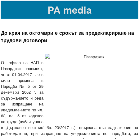
PA media
До края на октомври е срокът за предеклариране на
трудови договори
От офиса на НАП в
Пазарджик напомнят,
че от 01.04.2017 г. е в
сила промяна в
Наредба № 5 от 29
декември 2002 г. за
съдържанието и реда
за изпращане на
уведомлението по чл.
62, ал. 5 от кодекса
на труда (публикувана
в „Държавен вестник“ бр. 23/2017 г.), свързана със задължение на
работодателя, при изпращане на уведомленията по наредбата, за