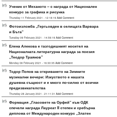
Ученик от Механото – с награда от Национален
конкурс за графика и рисунка
Thursday 11 February 2021 - 12:18:19
Add Comment
Фотоизложба „Гергьовден в селищата Варвара
и Бъта“
Tuesday 09 February 2021 - 14:59:19
Add Comment
Елена Алекова е тазгодишният носител на
Националната литературна награда за поезия
„Теодор Траянов”
Monday 08 February 2021 - 16:30:35
Add Comment
Тодор Попов на откриването на Зимните
музикални вечери: Изкуството е нашата
душевна същност и е много по-силно от всички
предизвикателства
Thursday 28 January 2021 - 21:11:31
Add Comment
Формация „Гласовете на Орфей“ към ОДК
спечели награда Лауреат II степен и сребърна
диплома от Международен конкурс „Златен