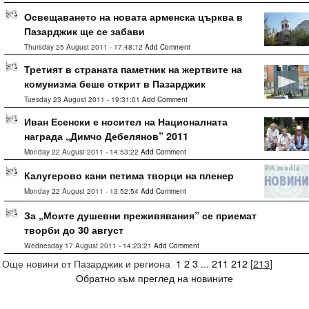
Освещаването на новата арменска църква в
Пазарджик ще се забави
Thursday 25 August 2011 - 17:48:12
Add Comment
Третият в страната паметник на жертвите на
комунизма беше открит в Пазарджик
Tuesday 23 August 2011 - 19:31:01
Add Comment
Иван Есенски е носител на Националната
награда „Димчо Дебелянов” 2011
Monday 22 August 2011 - 14:53:22
Add Comment
Калугерово кани петима творци на пленер
Monday 22 August 2011 - 13:52:54
Add Comment
За „Моите душевни преживявания” се приемат
творби до 30 август
Wednesday 17 August 2011 - 14:23:21
Add Comment
Още новини от Пазарджик и региона
1
2
3
...
211
212
[
213
]
Обратно към преглед на новините