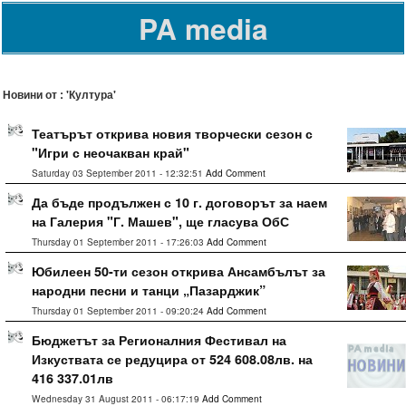
PA media
Новини от : 'Култура'
Театърът открива новия творчески сезон с
"Игри с неочакван край"
Saturday 03 September 2011 - 12:32:51
Add Comment
Да бъде продължен с 10 г. договорът за наем
на Галерия "Г. Машев", ще гласува ОбС
Thursday 01 September 2011 - 17:26:03
Add Comment
Юбилеен 50-ти сезон открива Ансамбълът за
народни песни и танци „Пазарджик”
Thursday 01 September 2011 - 09:20:24
Add Comment
Бюджетът за Регионалния Фестивал на
Изкуствата се редуцира от 524 608.08лв. на
416 337.01лв
Wednesday 31 August 2011 - 06:17:19
Add Comment