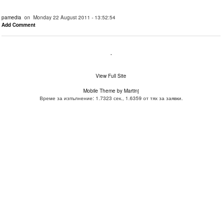
pamedia
on Monday 22 August 2011 - 13:52:54
Add Comment
.
View Full Site
Mobile Theme by Martinj
Време за изпълнение: 1.7323 сек., 1.6359 от тях за заявки.