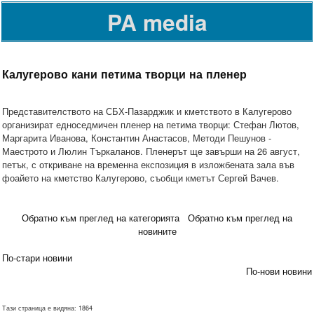
PA media
Калугерово кани петима творци на пленер
Представителството на СБХ-Пазарджик и кметството в Калугерово
организират едноседмичен пленер на петима творци: Стефан Лютов,
Маргарита Иванова, Константин Анастасов, Методи Пешунов -
Маестрото и Люлин Търкаланов. Пленерът ще завърши на 26 август,
петък, с откриване на временна експозиция в изложбената зала във
фоайето на кметство Калугерово, съобщи кметът Сергей Вачев.
Обратно към преглед на категорията
Обратно към преглед на
новините
По-стари новини
По-нови новини
Тази страница е видяна: 1864