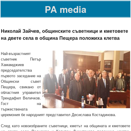
PA media
Николай Зайчев, общинските съветници и кметовете
на двете села в община Пещера положиха клетва
Най-възрастният
съветник Петър
Хамамджиев
председателства
първото заседание на
Общински съвет
Пещера, свикано от
областния управител
Трендафил Величков.
Гост на
тържествената
церемония бе народният представител Десислава Костадинова.
След като новоизбраните съветници, кметът на общината и кметовете