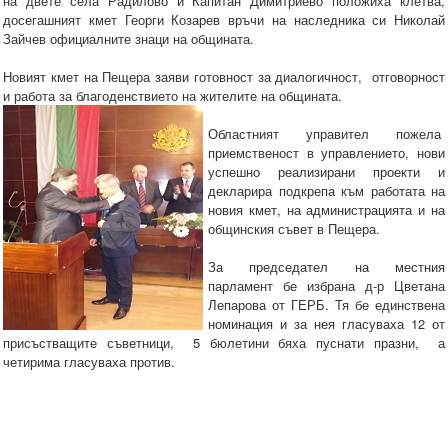
на двете села Радилово и Капитан Димитриево положиха клетва,
досегашният кмет Георги Козарев връчи на наследника си Николай
Зайчев официалните знаци на общината.
Новият кмет на Пещера заяви готовност за диалогичност, отговорност
и работа за благоденствието на жителите на общината.
Областният управител пожела
приемственост в управлението, нови
успешно реализирани проекти и
декларира подкрепа към работата на
новия кмет, на администрацията и на
общинския съвет в Пещера.
За председател на местния
парламент бе избрана д-р Цветана
Лепарова от ГЕРБ. Тя бе единствена
номинация и за нея гласуваха 12 от
присъстващите съветници, 5 бюлетини бяха пуснати празни, а
четирима гласуваха против.