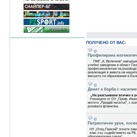
ПОЛУЧЕНО ОТ ВАС:
@
Профилирана математиче
ПМГ „К. Величков” навърши 5
учебно заведение в област Паз
професионализъм на ръководст
реализация в живота на нашит
висшето си образование в Бълг
@
Денят а борба с насили
„На разсъмване всичко е ро
Учениците от ОУ „Проф. Иван
мотото „Предай нататък”, с ко
розовата фланелка.
@
Патриотичен урок, посв
НУ „Отец Паисий“ почете паме
клас със съдействието на РБ 
образователна среда“.