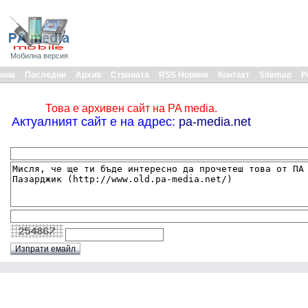
Мобилна версия
иона
Последни
Архив
Страната
RSS Новини
Контакт
Sitemap
Р
Това е архивен сайт на PA media.
Актуалният сайт е на адрес:
pa-media.net