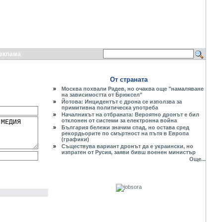
еклама
От страната
»
Москва похвали Радев, но очаква още "намаляване
на зависимостта от Брюксел"
»
Йотова: Инцидентът с дрона се използва за
примитивна политическа употреба
»
Началникът на отбраната: Вероятно дронът е бил
отклонен от системи за електронна война
»
България бележи значим спад, но остава сред
рекордьорите по смъртност на пътя в Европа
(графики)
»
Съществува вариант дронът да е украински, но
изпратен от Русия, заяви бивш военен министър
Още...