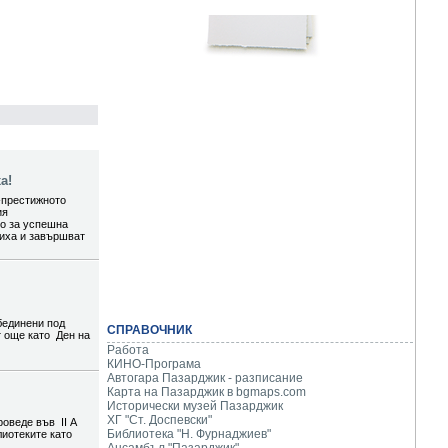
а!
-престижното
ия
то за успешна
шиха и завършват
бединени под
СПРАВОЧНИК
т още като Ден на
Работа
КИНО-Програма
Автогара Пазарджик - разписание
Карта на Пазарджик в
bgmaps.com
Исторически музей Пазарджик
ХГ "Ст. Доспевски"
роведе във II А
Библиотека "Н. Фурнаджиев"
лиотеките като