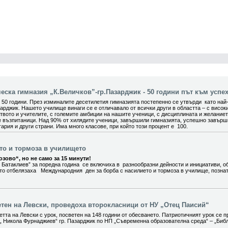
ска гимназия „К.Величков”-гр.Пазарджик - 50 години път към успех
0 години. През изминалите десетилетия гимназията постепенно се утвърди като най
арджик. Нашето училище винаги се е отличавало от всички други в областта – с висок
вото и учителите, с големите амбиции на нашите ученици, с дисциплината и желание
е възпитаници. Над 90% от хилядите ученици, завършили гимназията, успешно завър
ария и други страни. Има много класове, при който този процент е 100.
ето и тормоза в училището
зово“, но не само за 15 минути!
 Батаклиев” за поредна година се включиха в разнообразни дейности и инициативи, о
ито отбелязаха Международния ден за борба с насилието и тормоза в училище, позна
етен на Левски, проведоха второкласници от НУ „Отец Паисий“
тта на Левски с урок, посветен на 148 години от обесването. Патриотичният урок се п
„ Никола Фурнаджиев“ гр. Пазарджик по НП „Съвременна образователна среда“ – „Биб