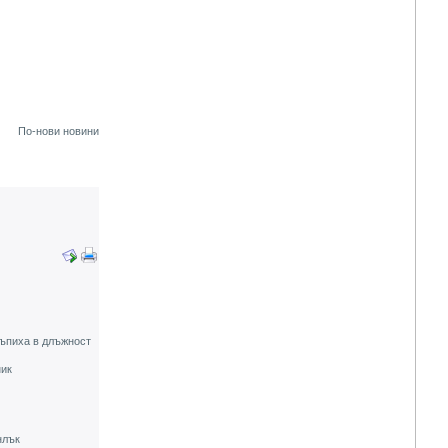
По-нови новини
тъпиха в длъжност
ник
нлък