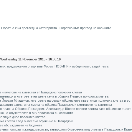
Обратно към преглед на категорията
Обратно към преглед на новините
Wednesday 11 November 2015 - 16:53:19
ения, предложения отиди във Форум НОВИНИ и избери или създай тема
 и кметове на кметства в Пазарджик положиха клетва
ъветници и кметовете на двете села в община Пещера положиха клетва
 Йордан Младенов, кметовете на села и общинските съветници положиха клетва и вс
одишните заплати на кмета на община Пазарджик и кметовете на кметства
 план на Община Пазарджик. Александър Шопов положи клетва като общински съвет
екс на служителите в МВР положиха 49 стажанти
полиция днес положиха клетва
ха клетва след 6-месечо обучение в Пазарджик
чва обсъждането на бюджета
ачени полицаи и жандармеристи, завършили 6-месечна подготовка в Пазарджик и Каза