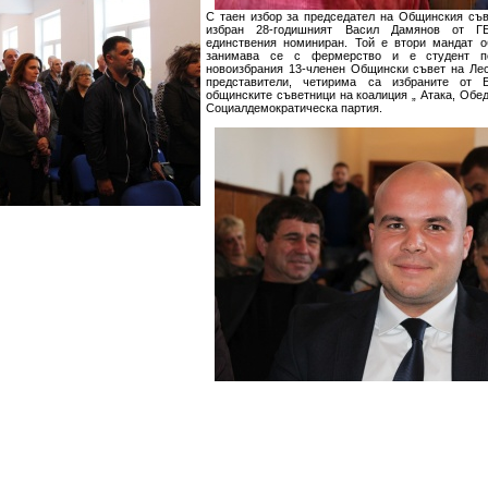
С таен избор за председател на Общинския съв
избран 28-годишният Васил Дамянов от Г
единствения номиниран. Той е втори мандат о
занимава се с фермерство и е студент по
новоизбрания 13-членен Общински съвет на Ле
представители, четирима са избраните от
общинските съветници на коалиция „ Атака, Обе
Социалдемократическа партия.