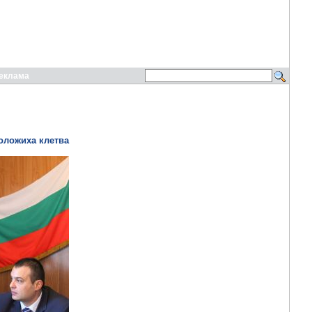
еклама
оложиха клетва