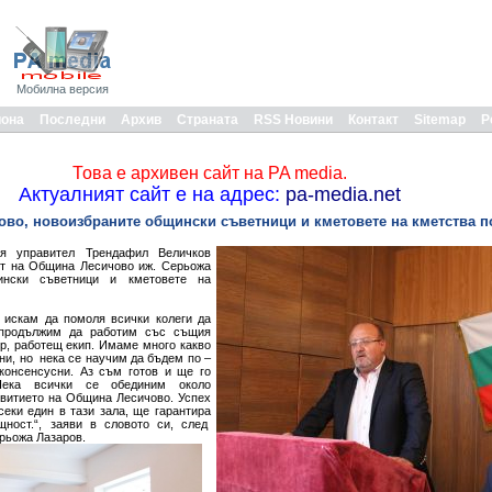
Мобилна версия
иона
Последни
Архив
Страната
RSS Новини
Контакт
Sitemap
Р
Това е архивен сайт на PA media.
Актуалният сайт е на адрес:
pa-media.net
во, новоизбраните общински съветници и кметовете на кметства п
ия управител Трендафил Величков
ет на Община Лесичово иж. Серьожа
щински съветници и кметовете на
 искам да помоля всички колеги да
 продължим да работим със същия
р, работещ екип. Имаме много какво
ни, но нека се научим да бъдем по –
 консенсусни. Аз съм готов и ще го
ека всички се обединим около
звитието на Община Лесичово. Успех
секи един в тази зала, ще гарантира
ност.“, заяви в словото си, след
ерьожа Лазаров.