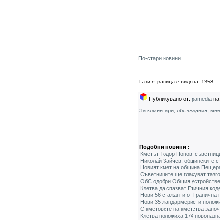
По-стари новини
Тази страница е видяна: 1358
Публикувано от:
pamedia
на 
За коментари, обсъждания, мн
Подобни новини :
Кметът Тодор Попов, съветници
Николай Зайчев, общинските с
Новият кмет на община Пещера
Съветниците ще гласуват тазг
ОбС одобри Общия устройствен
Клетва да спазват Етичния код
Нови 56 стажанти от Гранична 
Нови 35 жандармеристи положи
С кметовете на кметства запо
Клетва положиха 174 новоназн