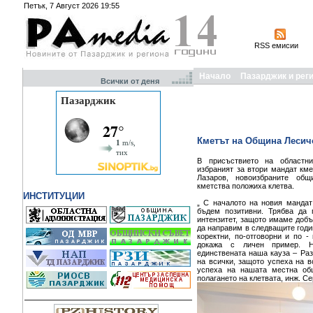
Петък, 7 Август 2026 19:55
RSS емисии
Начало
Пазарджик и рег
Всички от деня
Кметът на Община Лесичо
В присъствието на областн
избраният за втори мандат км
Лазаров, новоизбраните об
кметства положиха клетва.
ИНСТИТУЦИИ
„ С началото на новия мандат
бъдем позитивни. Трябва да
интензитет, защото имаме добъ
да направим в следващите годи
коректни, по-отговорни и по -
докажа с личен пример. Н
единствената наша кауза – Ра
на всички, защото успеха на в
успеха на нашата местна общ
полагането на клетвата, инж. С