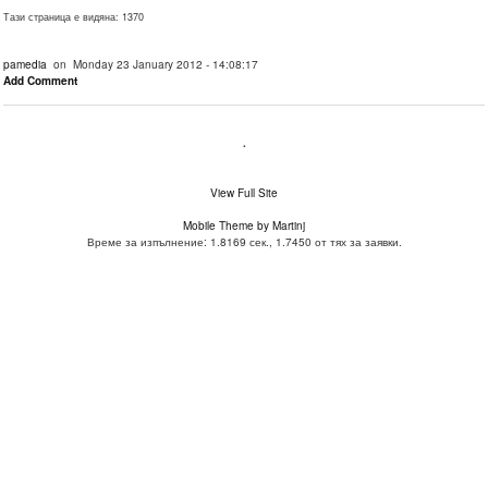
Тази страница е видяна: 1370
pamedia
on Monday 23 January 2012 - 14:08:17
Add Comment
.
View Full Site
Mobile Theme by Martinj
Време за изпълнение: 1.8169 сек., 1.7450 от тях за заявки.