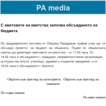
PA media
С кметовете на кметства започва обсъждането на
бюджета
По предварително изготвен от Община Пазарджик график утре ще се
обсъжда проектът за бюджет на общината. Първи по общинската
сметка ще дебатират кметовете на кметства – от 11:00 часа. От
14:00 часа е обсъждането с граждани, неправителствени организации,
културни институти, училища, здравни и социални заведения, а от
16:00 часа е обсъждането с бизнеса.
Обратно към преглед на категорията
Обратно към преглед на
новините
По-стари новини
По-нови новини