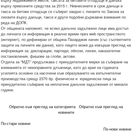
върху недвижимите имоти, таксата за битовите отпадъци и данъка
върху превозните средства за 2015 г. Невнесените в срок данъци и
такса за битови отпадъци се събират заедно с лихвите по Закона за
лихвите върху данъци, такси и други подобни държавни вземания по
реда на ДОПК.
От общината напомнят, че всяко данъчно задължено лице има достъп
до личната си информация в реално време през web пространството
(интернет), по дефиниран от община Пазарджик начин (със съответните
защити на личните им данни), като лицето може да извърши преглед на
информация за: декларации, партиди, облози, лихви, наказателни
постановления, фишове за глоби, актове.
Отдела за “МДТ” продължава с принудителните мерки за събиране на
вземанията от неизправните длъжници, като до края на годината
усилията основно са насочени към образуването на изпълнителни
производства срещу 2370 бр. физически и юридически лица за
принудително събиране на неплатени данъчни задължения от минали
години.
Обратно към преглед на категорията
Обратно към преглед на
новините
По-стари новини
По-нови новини