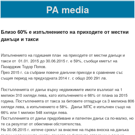
PA media
Близо 60% е изпълнението на приходите от местни
данъци и такси
Изпълнението на годишния план на приходите от местни данъци и
такси от 01.01. 2015 до 30.06.2015 г. е 59%, съобщи кметът на
Пазарджик Тодор Попов.
През 2015 г. са събрани повече данъчни приходи в сравнение със
същия период на предходната 2014 г. с общо 200 291 лв.
Постъпленията от данък върху недвижимите имоти възлизат на 1
милион 310 хиляди лева, като изпълнението е 66% от плана за 2015
година. Постъпленията от такса за битовите отпадъци са 3 милиона 806
хиляди лева, а изпълнението е 58%. Данък МПС е изпълнен също на
66% или 1 милион 548 хиляди лева.
Постъпленията от данък придобиване и патентен данък са по-малко, но
те са резултат от обективни обстоятелства.
На 30.06.2015 г. изтече срокът за внасяне на първа вноска на данъка