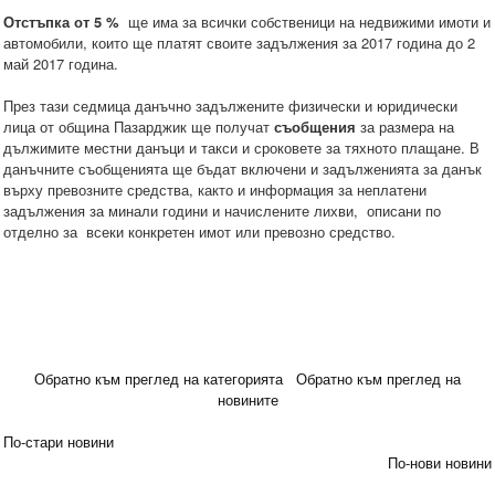
Отстъпка от 5 %
ще има за всички собственици на недвижими имоти и
автомобили, които ще платят своите задължения за 2017 година до 2
май 2017 година.
През тази седмица данъчно задължените физически и юридически
лица от община Пазарджик ще получат
съобщения
за размера на
дължимите местни данъци и такси и сроковете за тяхното плащане. В
данъчните съобщенията ще бъдат включени и задълженията за данък
върху превозните средства, както и информация за неплатени
задължения за минали години и начислените лихви, описани по
отделно за всеки конкретен имот или превозно средство.
Обратно към преглед на категорията
Обратно към преглед на
новините
По-стари новини
По-нови новини