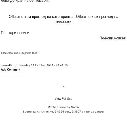
лева до края на септември.
Обратно към преглед на категорията
Обратно към преглед на
новините
По-стари новини
По-нови новини
Тази страница е видяна: 1555
pamedia
on Tuesday 09 October 2012 - 18:48:10
Add Comment
.
View Full Site
Mobile Theme by Martinj
Време за изпълнение: 2.4325 сек., 2.3907 от тях за заявки.