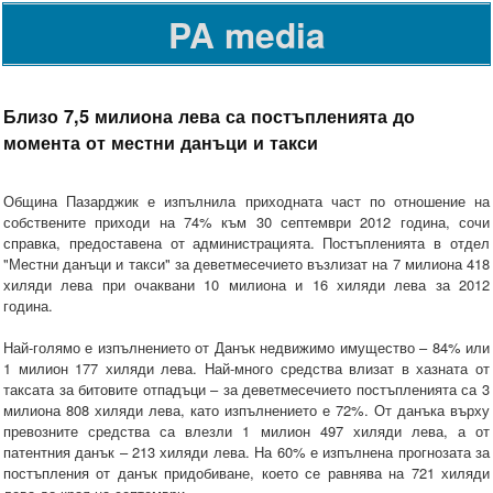
PA media
Близо 7,5 милиона лева са постъпленията до
момента от местни данъци и такси
Община Пазарджик е изпълнила приходната част по отношение на
собствените приходи на 74% към 30 септември 2012 година, сочи
справка, предоставена от администрацията. Постъпленията в отдел
"Местни данъци и такси" за деветмесечието възлизат на 7 милиона 418
хиляди лева при очаквани 10 милиона и 16 хиляди лева за 2012
година.
Най-голямо е изпълнението от Данък недвижимо имущество – 84% или
1 милион 177 хиляди лева. Най-много средства влизат в хазната от
таксата за битовите отпадъци – за деветмесечието постъпленията са 3
милиона 808 хиляди лева, като изпълнението е 72%. От данъка върху
превозните средства са влезли 1 милион 497 хиляди лева, а от
патентния данък – 213 хиляди лева. На 60% е изпълнена прогнозата за
постъпления от данък придобиване, което се равнява на 721 хиляди