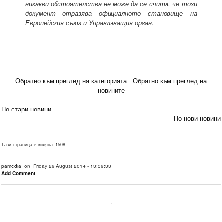
никакви обстоятелства не може да се счита, че този
документ отразява официалното становище на
Европейския съюз и Управляващия орган.
Обратно към преглед на категорията
Обратно към преглед на
новините
По-стари новини
По-нови новини
Тази страница е видяна: 1508
pamedia
on Friday 29 August 2014 - 13:39:33
Add Comment
.