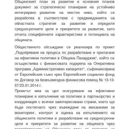
Общинският план за развитие е основния планов
документ за стратегическо планиране на устойчиво
интегрирано развитие на местно ниво, който се
разработва в съответствие с предвижданията на
областната стратегия за развитие и определя
средносрочните цели и приоритети за развитие, като
отчита специфичните характеристики и потенциала на
общината.
Общественото обсъждане се реализира по проект
„Подобряване на процеса по разработване и прилагане
на ефективни политики в Община Пазарджик“, който се
осъществява с финансовата подкрепа на Оперативна
програма „Административен капацитет“, съфинансирана
от Европейския съюз чрез Европейския социален фонд
по Договор за безвъзмездна финансова помощ № 13-13-
57/23.01.2014 г.
Проектът има за цел осигуряване на ефективно
планиране и изпълнение на политики в партньорство и
координация с всички заинтересовани страни, което ще
бъде постигнато чрез въвеждане на механизми за
мониторинг, контрол и оценка на изпълнението на
общинските политики и разработване на средносрочни
цели и приоритети за развитие на общината чрез
разработването на Общински план за развитие на