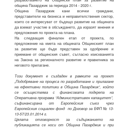
община Пазарджик за периода 2014 - 2020 г.
Община Пазарджик кани всички граждани,
представители на бизнеса и неправителствения сектор,
които се интересуват от бъдещо развитие на общината
да вземат участие в обсъждането, да изразят мнения и
предложения по проекта на плана.
На следващия финален етап от проекта, по
предложение на кмета на общината Общинският план
за развитие ще бъде представен за одобрение и
приемане от общинския съвет, съгласно изискванията
на Закона за регионалното развитие и правилника за
неговото прилагане.
Този документ е създаден в рамките на проект
„Подобряване на процеса по разработване и прилагане
на ефективни политики в Община Пазарджик“, който
се осъществява с финансовата подкрепа на
Оперативна програма “Административен капацитет”,
съфинансирана от Европейския съюз чрез
Европейския социален фонд по Договор за БФП № 13-
13-57/23.01.2014 г.
Цялата отговорност за съдържанието на
публикацията се носи от Община Пазарджик и при