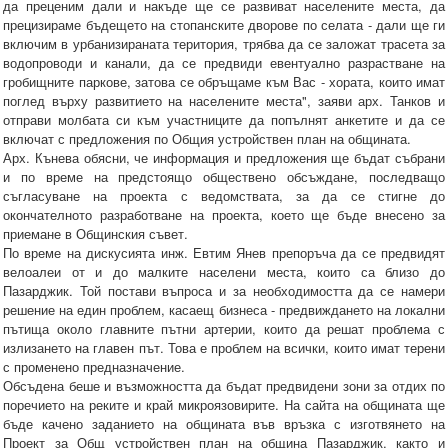
да преценим дали и накъде ще се развиват населените места, да
прецизираме бъдещето на стопанските дворове по селата - дали ще ги
включим в урбанизираната територия, трябва да се заложат трасета за
водопроводи и канали, да се предвиди евентуално разрастване на
гробищните паркове, затова се обръщаме към Вас - хората, които имат
поглед върху развитието на населените места", заяви арх. Танков и
отправи молбата си към участниците да попълнят анкетите и да се
включат с предложения по Общия устройствен план на общината.
Арх. Кънева обясни, че информация и предложения ще бъдат събрани
и по време на предстоящо обществено обсъждане, последващо
съгласуване на проекта с ведомствата, за да се стигне до
окончателното разработване на проекта, което ще бъде внесено за
приемане в Общинския съвет.
По време на дискусията инж. Евтим Янев препоръча да се предвидят
велоалеи от и до малките населени места, които са близо до
Пазарджик. Той постави въпроса и за необходимостта да се намери
решение на един проблем, касаещ бизнеса - предвиждането на локални
пътища около главните пътни артерии, които да решат проблема с
излизането на главен път. Това е проблем на всички, които имат терени
с променено предназначение.
Обсъдена беше и възможността да бъдат предвидени зони за отдих по
поречието на реките и край микроязовирите. На сайта на общината ще
бъде качено заданието на общината във връзка с изготвянето на
Проект за Общ устройствен план на община Пазарджик, както и