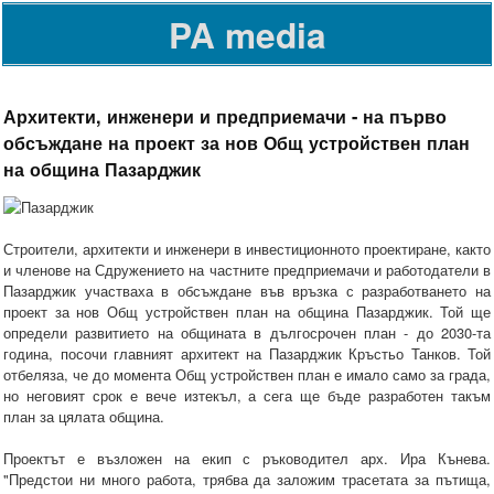
PA media
Архитекти, инженери и предприемачи - на първо
обсъждане на проект за нов Общ устройствен план
на община Пазарджик
Строители, архитекти и инженери в инвестиционното проектиране, както
и членове на Сдружението на частните предприемачи и работодатели в
Пазарджик участваха в обсъждане във връзка с разработването на
проект за нов Общ устройствен план на община Пазарджик. Той ще
определи развитието на общината в дългосрочен план - до 2030-та
година, посочи главният архитект на Пазарджик Кръстьо Танков. Той
отбеляза, че до момента Общ устройствен план е имало само за града,
но неговият срок е вече изтекъл, а сега ще бъде разработен такъм
план за цялата община.
Проектът е възложен на екип с ръководител арх. Ира Кънева.
"Предстои ни много работа, трябва да заложим трасетата за пътища,