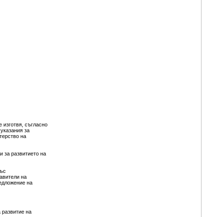
 изготвя, съгласно
 указания за
терство на
и за развитието на
със
тавители на
едложение на
 развитие на