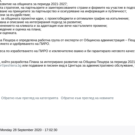
);
азвитие на общината за периода 2021-2027;
стратегия, на партньорите и заинтересованите страни и формите на участие в подго
зване на принципите за партньорство и осигуряване на информация и публичност;
ни за въздействие;
а общината проектни идеи, с проектобюджети и оптимален график на изпълнение;
на и описание на интегрирания подход за развитие;
нението на климата и за адаптация към вече настъпилите промени;
дение и оценка на плана;
 оценката.
а Пещера е определена работна група от експерти от Общинска администрация – Пещ
твянето и одобряването на ПИРО.
еса по изработването на ПИРО е изключително важно и би гарантирало неговото качес
 който разработва Плана за интегрирано развитие на Община Пещера за периода 2021-2
r©peshtera.bg
или подавани в писмен вид в Центъра за административно обслужване, 
Обратно към преглед на категорията
Обратно към преглед на новините
Monday 28 September 2020 - 17:02:30