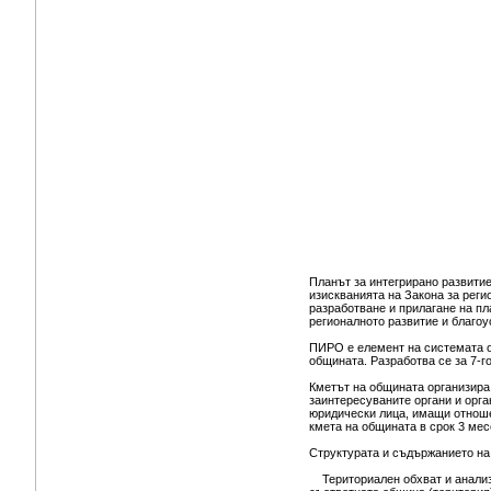
Планът за интегрирано развитие
изискванията на Закона за реги
разработване и прилагане на пл
регионалното развитие и благоу
ПИРО е елемент на системата о
общината. Разработва се за 7-г
Кметът на общината организира
заинтересуваните органи и орга
юридически лица, имащи отноше
кмета на общината в срок 3 мес
Структурата и съдържанието н
Териториален обхват и анализ 