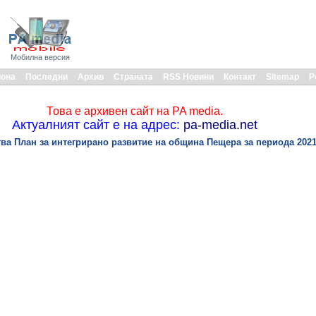
Мобилна версия
иона
Последни
Архив
Страната
RSS Новини
Контакт
Sitemap
Р
Това е архивен сайт на PA media.
Актуалният сайт е на адрес:
pa-media.net
а План за интегрирано развитие на община Пещера за периода 2021-