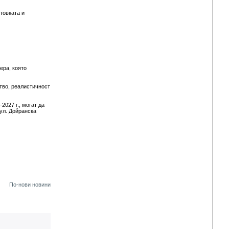
товката и
ера, която
тво, реалистичност
027 г., могат да
ул. Дойранска
По-нови новини