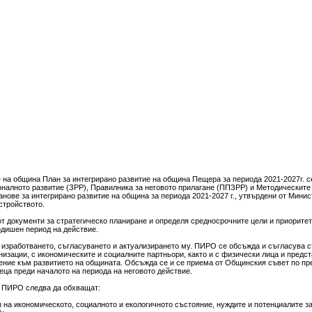
 на община План за интегрирано развитие на община Пещера за периода 2021-2027г. се
оналното развитие (ЗРР), Правилника за неговото прилагане (ППЗРР) и Методическите
анове за интегрирано развитие на община за периода 2021-2027 г., утвърдени от Минис
стройството.
т документи за стратегическо планиране и определя средносрочните цели и приоритет
одишен период на действие.
 изработването, съгласуването и актуализирането му. ПИРО се обсъжда и съгласува 
низации, с икономическите и социалните партньори, както и с физически лица и предс
ние към развитието на общината. Обсъжда се и се приема от Общинския съвет по пр
еца преди началото на периода на неговото действие.
а ПИРО следва да обхващат:
на икономическото, социалното и екологичното състояние, нуждите и потенциалите за