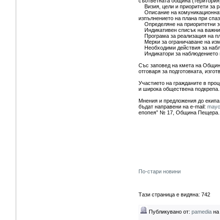
съответната община (територия
Визия, цели и приоритети за р
Описание на комуникационната 
изпълнението на плана при спа
Определяне на приоритетни зо
Индикативен списък на важни з
Програма за реализация на пла
Мерки за ограничаване на изме
Необходими действия за наблю
Индикатори за наблюдението и
Със заповед на кмета на Общин
отговаря за подготовката, изго
Участието на гражданите в проц
и широка обществена подкрепа.
Мнения и предложения до екипа,
бъдат направени на e-mail:
mayo
епопея” № 17, Община Пещера.
По-стари новини
Тази страница е видяна: 742
Публикувано от:
pamedia
на 