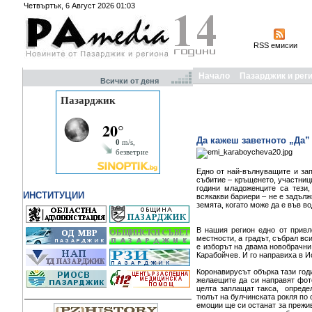
Четвъртък, 6 Август 2026 01:03
RSS емисии
Начало
Пазарджик и рег
Всички от деня
Да кажеш заветното „Да”
Едно от най-вълнуващите и зап
събитие – кръщенето, участници
години младоженците са тези,
ИНСТИТУЦИИ
всякакви бариери – не е задълж
земята, когато може да е във в
В нашия регион едно от привл
местности, а градът, събрал вс
е изборът на двама новобрачни
Карабойчев. И го направиха в И
Коронавирусът обърка тази год
желаещите да си направят фот
целта заплащат такса, опреде
тюлът на булчинската рокля по 
емоции ще си останат за прежив