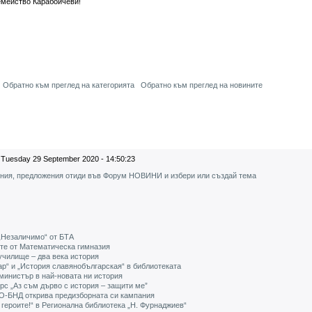
емейство Карабойчеви!
Обратно към преглед на категорията
Обратно към преглед на новините
Tuesday 29 September 2020 - 14:50:23
ения, предложения отиди във Форум НОВИНИ и избери или създай тема
 „Незаличимо“ от БТА
ите от Математическа гимназия
чилище – два века история
р“ и „История славянобългарская“ в библиотеката
министър в най-новата ни история
с „Аз съм дърво с история – защити ме”
РО-БНД открива предизборната си кампания
героите!“ в Регионална библиотека „Н. Фурнаджиев“