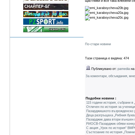
щастливи и все така влюбени с
По-стари новини
Тази страница е видяна: 474
Публикувано от:
pamedia
на 
За коментари, обсъждания, мн
Подобни новини :
115 години история, събрани в
Отличен по история за учениц
Пазарджишкото възрожденско у
Деца разгръщаха „Рибния буква
Пазарджик дава втори външен 
РИОСВ-Пазарджик обяви конкур
С акция „Урок по история” ВМ
Състезание по история „Помни 