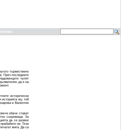
еклама
ругото тържествено
а. През последните
Младоженците чупят
адължително да е на
омент.
етните исторически
и историята му, той
азарова и Валентин
овече обаче стават
атно съкровище. За
цията да се развее
-прабабите ни. Тези
печатат мига. Да са