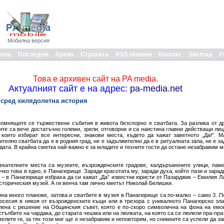
Мобилна версия
иона
Последни
Архив
Страната
RSS Новини
Контакт
Sitemap
Р
Това е архивен сайт на PA media.
Актуалният сайт е на адрес:
pa-media.net
 сред хилядолетна история
омнящите се тържествени събития в живота безспорно е сватбата. За разлика от д
те са вече достатъчно големи, зрели, отговорни и са наистина главни действащи лиц
 които избират все интересни, знакови места, където да кажат заветното „Да!”. 
ително сватбата да е в родния град, не е задължително да е в ритуалната зала, не е з
одата. В крайна сметка най-важно е за младите и техните гости да остане незабравим м
екателните места са музеите, възрожденските градове, калдъръмените улици, пам
ичко това в едно, е Панагюрище. Заради красотата му, заради духа, който пази и зарад
 – в Панагюрище избраха да си кажат „Да” известни юристи от Пазарджик – Емилия Л
сторическия музей. А ги венча там лично кметът Николай Белишки.
ина много планове, затова и сватбите в музея в Панагюрище са по-малко – само 3. П
осесия в някоя от възрожденските къщи или в трезора с уникалното Панагюрско зл
лена с решение на Общинския съвет, която е по-скоро символична на фона на емо
стълбите на чардака, до старата чешма или на люлката, на която са се люлели пра-пра
елите ги, за тях този миг ще е незабравим и неповторим, но снимките са успели да за