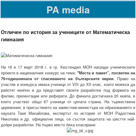
PA media
Отличен по история за учениците от Математическа
гимназия
На 16 и 17 март 2018 г. в гр. Кюстендил МОН награди ученическите
проекти в националния конкурс на тема:
"Места и памет”, посветен на
75-годишнината от спасяването на българските евреи
. Право на
участие в конкурса имаха ученици от VIII до XII клас, които можеха да
работят екипно и да представят своите разработки под формата на
филми, презентации или реферати. До финала достигнаха 20 екипа, в
които участват общо 67 ученици от цялата страна. На тържествена
церемония, в присъствието на заместник-министъра на образованието и
науката Таня Михайлова, експертът по история от МОН Радостина
Николова и др. официални лица, се състоя защитата на шестте най-
добри разработки. На първо място бяха класирани: