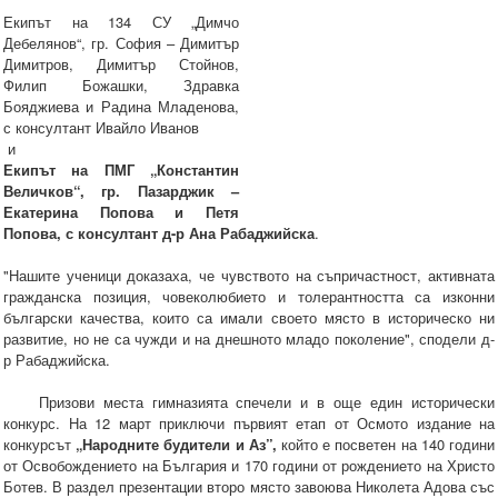
Екипът на 134 СУ „Димчо
Дебелянов“, гр. София – Димитър
Димитров, Димитър Стойнов,
Филип Божашки, Здравка
Бояджиева и Радина Младенова,
с консултант Ивайло Иванов
и
Екипът на ПМГ „Константин
Величков“, гр. Пазарджик –
Екатерина Попова и Петя
Попова, с консултант д-р Ана Рабаджийска
.
"Нашите ученици доказаха, че чувството на съпричастност, активната
гражданска позиция, човеколюбието и толерантността са изконни
български качества, които са имали своето място в историческо ни
развитие, но не са чужди и на днешното младо поколение", сподели д-
р Рабаджийска.
Призови места гимназията спечели и в още един исторически
конкурс. На 12 март приключи първият етап от Осмото издание на
конкурсът
„Народните будители и Аз”,
който е посветен на 140 години
от Освобождението на България и 170 години от рождението на Христо
Ботев. В раздел презентации второ място завоюва Николета Адова със