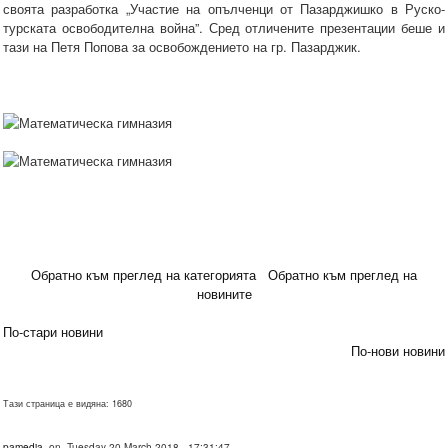
своята разработка „Участие на опълченци от Пазарджишко в Руско-
турската освободителна война”. Сред отличените презентации беше и
тази на Петя Попова за освобождението на гр. Пазарджик.
Обратно към преглед на категорията
Обратно към преглед на
новините
По-стари новини
По-нови новини
Тази страница е видяна: 1680
pamedia
on Tuesday 20 March 2018 - 17:31:47