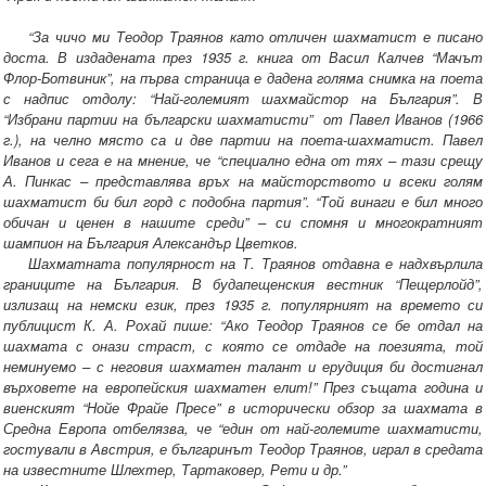
“За чичо ми Теодор Траянов като отличен шахматист е писано
доста. В издадената през 1935 г. книга от Васил Калчев “Мачът
Флор-Ботвиник”, на първа страница е дадена голяма снимка на поета
с надпис отдолу: “Най-големият шахмайстор на България”. В
“Избрани партии на български шахматисти” от Павел Иванов (1966
г.), на челно място са и две партии на поета-шахматист. Павел
Иванов и сега е на мнение, че “специално една от тях – тази срещу
А. Пинкас – представлява връх на майсторството и всеки голям
шахматист би бил горд с подобна партия”. “Той винаги е бил много
обичан и ценен в нашите среди” – си спомня и многократният
шампион на България Александър Цветков.
Шахматната популярност на Т. Траянов отдавна е надхвърлила
границите на България. В будапещенския вестник “Пещерлойд”,
излизащ на немски език, през 1935 г. популярният на времето си
публицист К. А. Рохай пише: “Ако Теодор Траянов се бе отдал на
шахмата с онази страст, с която се отдаде на поезията, той
неминуемо – с неговия шахматен талант и ерудиция би достигнал
върховете на европейския шахматен елит!” През същата година и
виенският “Нойе Фрайе Пресе” в исторически обзор за шахмата в
Средна Европа отбелязва, че “един от най-големите шахматисти,
гостували в Австрия, е българинът Теодор Траянов, играл в средата
на известните Шлехтер, Тартаковер, Рети и др.”