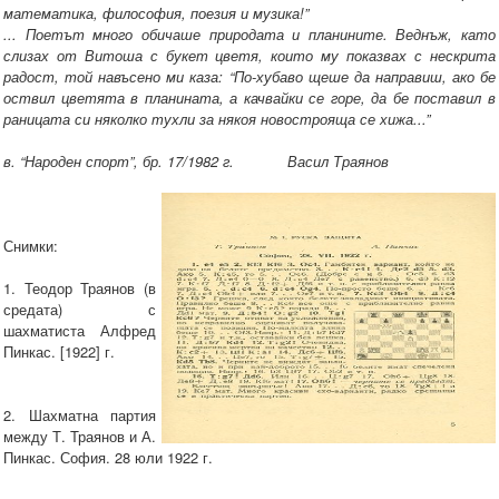
математика, философия, поезия и музика!”
... Поетът много обичаше природата и планините. Веднъж, като
слизах от Витоша с букет цветя, които му показвах с нескрита
радост, той навъсено ми каза: “По-хубаво щеше да направиш, ако бе
оствил цветята в планината, а качвайки се горе, да бе поставил в
раницата си няколко тухли за някоя новострояща се хижа...”
в. “Народен спорт”, бр. 17/1982 г. Васил Траянов
Снимки:
1. Теодор Траянов (в
средата) с
шахматиста Алфред
Пинкас. [1922] г.
2. Шахматна партия
между Т. Траянов и А.
Пинкас. София. 28 юли 1922 г.