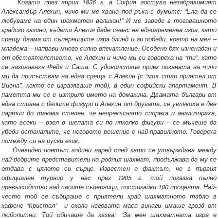
Когато през април 1936 г. в София гостува незабравимият
Александър Алехин, чичо ми ме хвана под ръка с думите: “Ела да се
любуваме на един шахматен великан!” И ме заведе в тогавашното
градско казино, където Алехин даде сеанс на едновременна игра, като
срещу двама от съперниците игра блинд и ги победи, което на мен –
младежа – направи много силно впечатление. Особено бях изненадан и
от обстоятелството, че Алехин и чичо ми си говореха на “ти”, като
се назоваваха Федя и Саша. С удоволствие приех поканата на чичо
ми да присъствам на една среща с Алехин (с “моя стар приятел от
Виена”, както се изразяваше той), в един софийски апартамент. В
паметта ми се е изтрило името на домакина. Двамата българи от
една страна с белите фигури и Алехин от другата, се увлякоха в две
партии до такава степен, че непрекъснато спореха и анализираха,
като всеки – взел в шепата си по няколко фигури – се мъчеше да
убеди останалите, че неговото решение е най-правилното. Говореха
помежду си на руски език.
Очевидно поетът години наред след като се утвърждава между
най-добрите представители на родния шахмат, продължава да му се
отдава с цялото си сърце. Известен е фактът, че в първия
официален турнир у нас през 1905 г. той показва пълно
превъзходство над своите съперници, постигайки 100 процента. Най-
често той се събираше с приятели край шахматното табло в
кафене “Кристал” и около неговата маса винаги имаше грозд от
любопитни. Той обичаше да казва: “За мен шахматната игра е