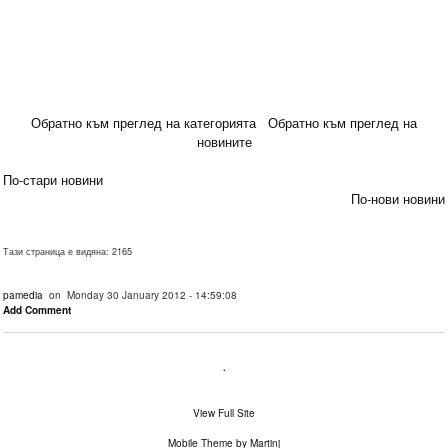
Обратно към преглед на категорията
Обратно към преглед на
новините
По-стари новини
По-нови новини
Тази страница е видяна: 2165
pamedia
on Monday 30 January 2012 - 14:59:08
Add Comment
.
View Full Site
Mobile Theme by Martinj