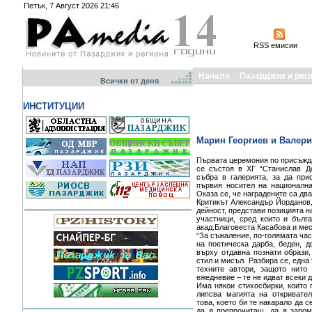
Петък, 7 Август 2026 21:46
RSS емисии
Начало
Пазарджик и рег
Всички от деня
ИНСТИТУЦИИ
Марин Георгиев и Валери
Първата церемония по присъжда
се състоя в ХГ “Станислав До
събра в галерията, за да при
първия носител на национална
Оказа се, че наградените са дв
Критикът Александър Йорданов,
дейност, представи позицията на
участници, сред които и бъл
акад.Благовеста Касабова и ме
“За съжаление, по-голямата час
на поетическа дарба, беден, д
върху отдавна познати образи,
стил и мисъл. Разбира се, една
техните автори, защото нито 
ежедневие – те не идват всеки д
Има някои стихосбирки, които п
липсва магията на откривател
това, което би те накарало да 
да я препрочиташ, да я запо