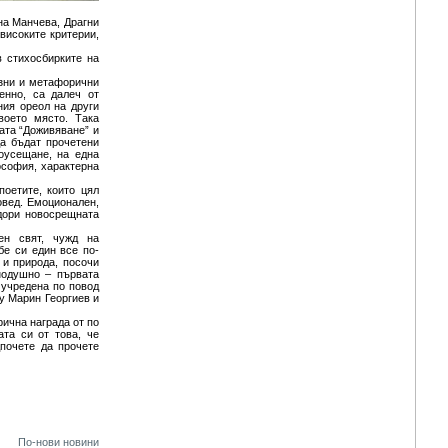
на Манчева, Драгни
високите критерии,
 стихосбирките на
азни и метафорични
енно, са далеч от
ния ореол на други
воето място. Така
ата “Доживяване” и
а бъдат прочетени
оусещане, на една
ософия, характерна
оетите, които цял
овед. Емоционален,
 дори новосрещната
ен свят, чужд на
бе си един все по-
 и природа, посочи
нодушно – първата
 учредена по повод
у Марин Георгиев и
ична награда от по
та си от това, че
дпочете да прочете
По-нови новини