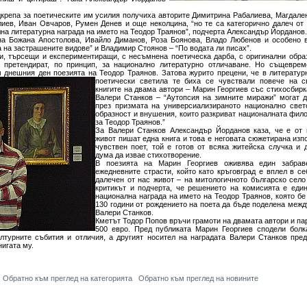
дкрепа за поетическите им усилия получиха авторите Димитрина Рабалиева, Магдале
лиев, Иван Овчаров, Румен Денев и още неколцина, “но те са категорично далеч от 
на литературна награда на името на Теодор Траянов”, подчерта Александър Йорданов.
на Божана Апостолова, Ивайло Диманов, Роза Боянова, Владо Любенов и особено в
 на застрашените видове” и Владимир Стоянов – “По водата ли писах”.
ти, търсещи и експериментиращи, с несъмнена поетическа дарба, с оригинални обр
 претендират, по принцип, за национално литературно отличаване. Но същеврем
 днешния ден поезията на Теодор Траянов. Затова журито прецени, че в литератур
поетически светила те биха се
чувствали повече на с
книгите на двама автори – Марин Георгиев със стихосбирк
Валери Станков – “Аутопсия на зимните миражи” могат д
през призмата на универсиализираното национално свет
образност и внушения, които разкриват националната фил
за Теодор Траянов.”
За Валери Станков Александър Йорданов каза, че е от п
живот пишат една книга и това е неговата сюжетирана изп
чувствен поет, той е готов от всяка житейска случка и
дума да извае стихотворение.
В поезията на Марин Георгиев оживява един забрав
ежедневните страсти, който като кръговград е вплел в се
далечен от нас живот – на митологичното българско село
критикът и подчерта, че решението на комисията е еди
национална награда на името на Теодор Траянов, която бе
130 години от рождението на поета да бъде поделена межд
Валери Станков.
Кметът Тодор Попов връчи грамоти на двамата автори и пар
500 евро. Пред публиката Марин Георгиев сподели болка
ултурните събития и отличия, а другият носител на наградата Валери Станков пре
нигата му.
Обратно към преглед на категорията
Обратно към преглед на новините