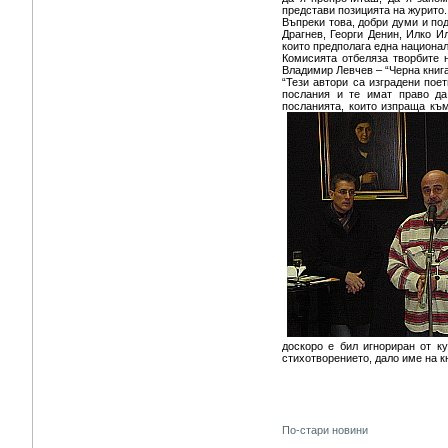
представи позицията на журито.
Въпреки това, добри думи и по
Драгнев, Георги Денин, Илко И
които предполага една национал
Комисията отбеляза творбите 
Владимир Левчев – “Черна книга
“Тези автори са изградени пое
послания и те имат право да
посланията, които изпраща към
доскоро е бил игнориран от к
стихотворението, дало име на к
По-стари новини