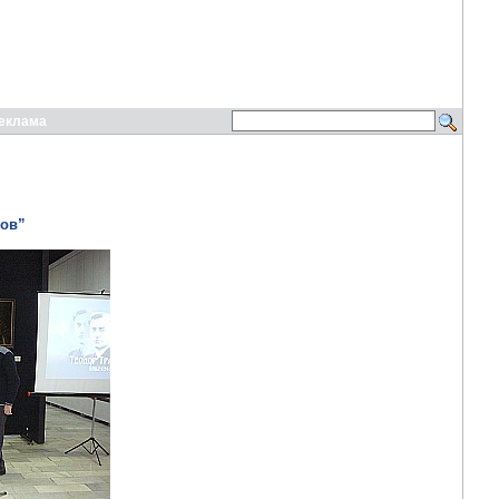
еклама
нов”