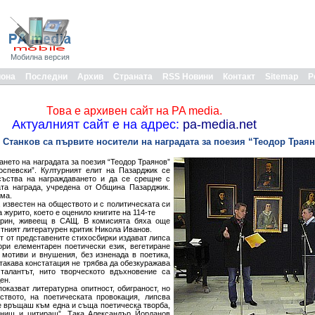
Мобилна версия
иона
Последни
Архив
Страната
RSS Новини
Контакт
Sitemap
Р
Това е архивен сайт на PA media.
Актуалният сайт е на адрес:
pa-media.net
 Станков са първите носители на наградата за поезия “Теодор Трая
нето на наградата за поезия “Теодор Траянов”
спевски”. Културният елит на Пазарджик се
съства на награждаването и да се срещне с
та награда, учредена от Община Пазарджик.
ама.
 известен на обществото и с политическата си
 журито, което е оценило книгите на 114-те
гарин, живеещ в САЩ. В комисията бяха още
стният литературен критик Никола Иванов.
т от представените стихосбирки издават липса
ори елементарен поетически език, вегетиране
 мотиви и внушения, без изненада в поетика,
 такава констатация не трябва да обезкуражава
талантът, нито творческото вдъхновение са
ен.
оказват литературна опитност, обиграност, но
ството, на поетическата провокация, липсва
се връщаш към една и съща поетическа творба,
мниш и цитираш”. Така Александър Йорданов