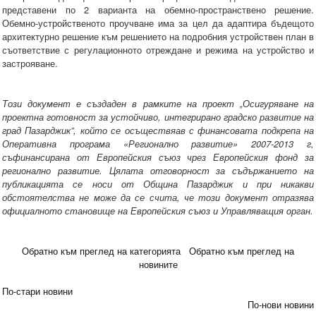
представени по 2 варианта на обемно-пространствено решение.
Обемно-устройственото проучване има за цел да адаптира бъдещото
архитектурно решение към решението на подробния устройствен план в
съответствие с регулационното отреждане и режима на устройство и
застрояване.
Този документ е създаден в рамките на проект „Осигуряване на
проектна готовност за устойчиво, интегрирано градско развитие на
град Пазарджик”, който се осъществяав с финансовата подкрепа на
Оперативна програма «Регионално развитие» 2007-2013 г,
съфинансирана от Европейския съюз чрез Европейския фонд за
регионално развитие. Цялата отговорност за съдържанието на
публикацията се носи от Община Пазарджик и при никакви
обстоятелства не може да се счита, че този документ отразява
официалното становище на Европейския съюз и Управляващия орган.
Обратно към преглед на категорията
Обратно към преглед на
новините
По-стари новини
По-нови новини