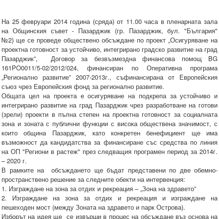
На 25 февруари 2014 година (сряда) от 11.00 часа в пленарната зала
на Общинския съвет - Пазарджик (гр. Пазарджик, бул. "България"
№2) ще се проведе обществено обсъждане по проект „Осигуряване на
проектна готовност за устойчиво, интегрирано градско развитие на град
Пазарджик”, Договор за безвъзмездна финансова помощ BG
161PO0011/5-02/2012/024, финансиран по Оперативна програма
„Регионално развитие” 2007-2013г., съфинансирана от Европейския
съюз чрез Европейския фонд за регионално развитие.
Общата цел на проекта е осигуряване на подкрепа за устойчиво и
интегрирано развитие на град Пазарджик чрез разработване на готови
(зрели) проекти в пълна степен на проектна готовност за социалната
зона и зоната с публични функции с висока обществена значимост, с
които община Пазарджик, като конкретен бенефициент ще има
възможност да кандидатства за финансиране със средства по линия
на ОП "Региони в растеж" през следващия програмен период за 2014г.
– 2020 г.
В рамките на обсъждането ще бъдат представени по две обемно-
пространствено решение за следните обекти на интервенция:
1. Изграждане на зона за отдих и рекреация – „Зона на здравето”
2. Изграждане на зона за отдих и рекреация и изграждане на
пешеходен мост (между Зоната на здравето и парк Острова).
Изборът на идея ще се извърши в процес на обсъждане въз основа на