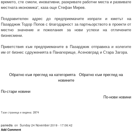
времето, сте смели, иновативни, разкривате работни места и развивате
местната икономика“, каза още Стефан Мирев.
Поздравителен адрес до предприемачите изпрати и кметът на
Пазарджик Тодор Попов с благодарност за партньорството в проекти от
местно значение и пожелания за нови успехи на отличените
бизнесмени.
Приветствия към предприемачите в Пазарджик отправиха и колегите
им от бизнес сдруженията в Панагюрище, Асеновград и Стара Загора.
Обратно към преглед на категорията
Обратно към преглед на
новините
По-стари новини
По-нови новини
Тази страница е видяна: 2874
pamedia
on Sunday 24 November 2019 - 17:06:42
Add Comment