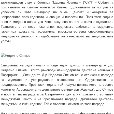
дългогодишен стаж в болница "Царица Йоанна – ИСУЛ“ – София, а
признанието на своите колеги от бизнес сдружението тя получи за
успехите си като мениджър на МБАЛ „Хигия“ и конкретно за
направените през годината иновации и инвестиции. През тази година
нова и модерна апаратура беше закупена за почти всички отделения.
Техниката е от ново поколение, подпомага работата на медиците,
гарантира адекватна, ефективна, висококачествена специализирана
медицинска дейност и подобряване на качеството на медицинските
услуги.
Специална награда получи и още един доктор и мениджър – д-р
Неделчо Ситнов , който ръководи най-модерната дентална клиника в
Пазарджик – „Сити дент“. Д-р Неделчо Ситнов беше отличен с награда
за издигане и утвърждаване авторитета на Сдружението на
предприемачите. През тази година той получи признанието на своите
колеги от Асоциацията на денталните мениджъри „Адмира”. Д-р Ситнов
е носител на наградата за Съвременна дентална практика с успешен
мениджмънт, както и на престижната награда „Дигитален дентален
мениджър на 2019 година”. Той е първият носител на тази награда.
На тържествената церемония по награждаването официални гости бяха