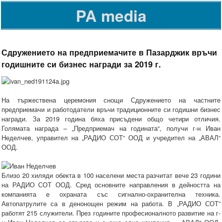
PA media
Сдружението на предприемачите в Пазарджик връчи
годишните си бизнес награди за 2019 г.
На тържествена церемония снощи Сдружението на частните
предприемачи и работодатели връчи традиционните си годишни бизнес
награди. За 2019 година бяха присъдени общо четири отличия.
Голямата награда – „Предприемач на годината“, получи г-н Иван
Неделчев, управител на „РАДИО СОТ“ ООД и учредител на „АВАЛ“
ООД.
Близо 20 хиляди обекта в 100 населени места разчитат вече 23 години
на РАДИО СОТ ООД. Сред основните направления в дейността на
компанията е охраната със сигнално-охранителна техника.
Автопатрулите са в денонощен режим на работа. В „РАДИО СОТ”
работят 215 служители. През годините професионалното развитие на г-