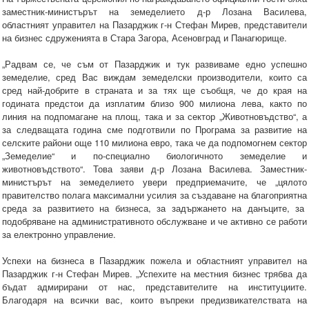
заместник-министърът на земеделието д-р Лозана Василева,
областният управител на Пазарджик г-н Стефан Мирев, представители
на бизнес сдруженията в Стара Загора, Асеновград и Панагюрище.
„Радвам се, че съм от Пазарджик и тук развиваме едно успешно
земеделие, сред Вас виждам земеделски производители, които са
сред най-добрите в страната и за тях ще съобщя, че до края на
годината предстои да изплатим близо 900 милиона лева, както по
линия на подпомагане на площ, така и за сектор „Животновъдство“, а
за следващата година сме подготвили по Програма за развитие на
селските райони още 110 милиона евро, така че да подпомогнем сектор
„Земеделие“ и по-специално биологичното земеделие и
животновъдството“. Това заяви д-р Лозана Василева. Заместник-
министърът на земеделието увери предприемачите, че „цялото
правителство полага максимални усилия за създаване на благоприятна
среда за развитието на бизнеса, за задържането на данъците, за
подобряване на административното обслужване и че активно се работи
за електронно управление.
Успехи на бизнеса в Пазарджик пожела и областният управител на
Пазарджик г-н Стефан Мирев. „Успехите на местния бизнес трябва да
бъдат адмирирани от нас, представителите на институциите.
Благодаря на всички вас, които въпреки предизвикателствата на