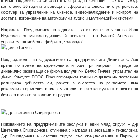
н Иван Неделчев се свързва и с още една компания – „АВАЛ“ ООД,
която вече 25 години е водеща в сферата на фискалните устройства,
софтуер за управление на бизнеса, видеонаблюдение и контрол на
достъпа, изграждане на автомобилни аудио и мултимедийни системи.
Наградата „Предприемач на годината – 2019“ беше връчена на Иван
Неделчев от миналогодишния ѝ носител – г-н Благой Ангелов –
управител на мебелна фабрика „Колорадо“.
Председателят на Сдружението на предприемачите Димитър Събев
връчи по време на церемонията и още три награди. Награда за
динамично развиваща се фирма получи г-н Делчо Генчев, управител на
„Фейс Консулт“ ЕООД. През последните години фирмата му постоянно
разширява дейността си, работи в областта на рекламата, има
рекламни съоръжения в цяла България, а като консултант е познат на
бизнеса в много от големите градове.
Признанието на предприемачите заслужи и един млад хирург – д-р
Цветелина Спиридонова, отличена с награда за иновации и технологии.
Д-р Спиридонова е блестящ хирург, със специализация в Париж, с