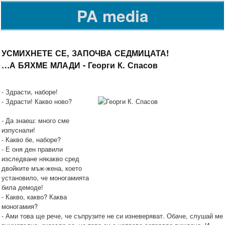
PA media
УСМИХНЕТЕ СЕ, ЗАПОЧВА СЕДМИЦАТА!
…А БЯХМЕ МЛАДИ - Георги К. Спасов
- Здрасти, наборе!
-
Здрасти! Какво ново?
- Да знаеш: много сме
изпуснали!
- Какво бе, наборе?
- Е оня ден правили
изследване някакво сред
двойките мъж-жена, което
установило, че моногамията
била демоде!
- Какво, какво? Каква
моногамия?
- Ами това ще рече, че съпрузите не си изневеряват. Обаче, слушай ме