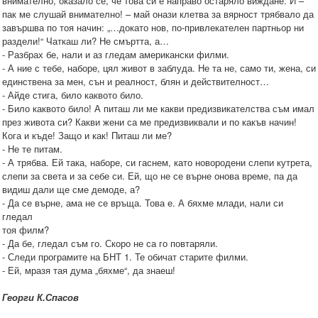
внимателно, оказало се, че това си е направо остаряло виждане. И –
пак ме слушай внимателно! – май онази клетва за вярност трябвало да
завършва по тоя начин: „…докато нов, по-привлекателен партньор ни
раздели!“ Чаткаш ли? Не смъртта, а…
- Разбрах бе, нали и аз гледам американски филми.
- А ние с тебе, наборе, цял живот в заблуда. Не та не, само ти, жена, си
единствена за мен, сън и реалност, блян и действителност…
- Айде стига, било каквото било.
- Било каквото било! А питаш ли ме какви предизвикателства съм имал
през живота си? Какви жени са ме предизвиквали и по какъв начин!
Кога и къде! Защо и как! Питаш ли ме?
- Не те питам.
- А трябва. Ей така, наборе, си гаснем, като новородени слепи кутрета,
слепи за света и за себе си. Ей, що не се върне онова време, па да
видиш дали ще сме демоде, а?
- Да се върне, ама не се връща. Това е. А бяхме млади, нали си
гледал
тоя филм?
- Да бе, гледал съм го. Скоро не са го повтаряли.
- Следи програмите на БНТ 1. Те обичат старите филми.
- Ей, мразя тая дума „бяхме“, да знаеш!
Георги К.Спасов