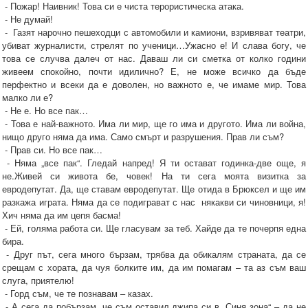
- Пожар! Наивник! Това си е чиста терористическа атака.
- Не думай!
- Газят нарочно пешеходци с автомобили и камиони, взривяват театри,
убиват журналисти, стрелят по ученици…Ужасно е! И слава богу, че
това се случва далеч от нас. Даваш ли си сметка от колко години
живеем спокойно, почти идилично? Е, не може всичко да бъде
перфектно и всеки да е доволен, но важното е, че имаме мир. Това
малко ли е?
- Не е. Но все пак…
- Това е най-важното. Има ли мир, ще го има и другото. Има ли война,
нищо друго няма да има. Само смърт и разрушения. Прав ли съм?
- Прав си. Но все пак…
- Няма „все пак“. Гледай напред! Я ти остават годинка-две още, я
не.Живей си живота бе, човек! На ти сега моята визитка за
евродепутат. Да, ще ставам евродепутат. Ще отида в Брюксел и ще им
разкажа играта. Няма да се подиграват с нас някакви си чиновници, я!
Хич няма да им цепя басма!
- Ей, голяма работа си. Ще гласувам за теб. Хайде да те почерпя една
бира.
- Друг път, сега много бързам, трябва да обикалям страната, да се
срещам с хората, да чуя болките им, да им помагам – та аз съм ваш
слуга, приятелю!
- Горд съм, че те познавам – казах.
- А сега да побързам, че съм оставил джипа си в „Синя зона“ – да не