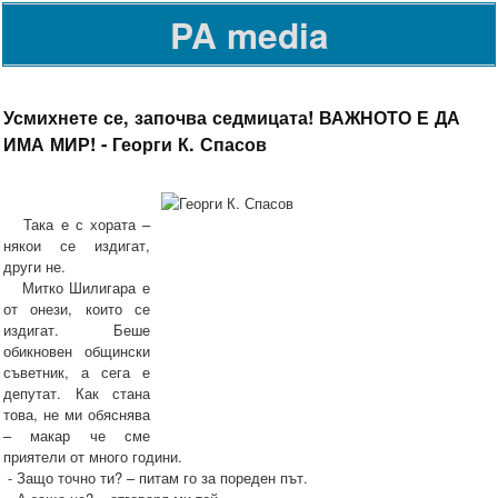
PA media
Усмихнете се, започва седмицата! ВАЖНОТО Е ДА
ИМА МИР! - Георги К. Спасов
Така е с хората –
някои се издигат,
други не.
Митко Шилигара е
от онези, които се
издигат. Беше
обикновен общински
съветник, а сега е
депутат. Как стана
това, не ми обяснява
– макар че сме
приятели от много години.
- Защо точно ти? – питам го за пореден път.