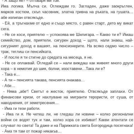
- А защо не? – отговаря ми той.
Има логика. Мълча си. Оглеждам го. Загладен, даже заокръглен,
марков костюм, скъп часовник, златна гривна на ръката, на гушата…
абе изпипан отвсякъде.
- Ей, а тръгнахме от едно и също място, с равен старт, дето му викат
сега.
- Не се коси, приятелю – успокоява ме Шилигара. – Какво ти е? Имаш
семейство, дом, приятели, сигурен доход – щото, нали знаеш, най-
сигурният доход е вашият, на пенсионерите. На всяко седмо число –
трак, теглиш си пенсийката.
- И после я ти стигне до средата на месеца, я не.
- Не се оплаквай. Огледай се – нали виждаш как живеят много други
хора – в немотия до шия, болни, изоставени…Така ли е?
- Така е…
- А ти – пенсията такава, пенсията онакава…
- Абе…
- Няма „абе“! Светът е жесток, приятелю. Отвсякъде заплахи. От
финансови кризи, от нахлуване на мигранти терористи, от суша, от
наводнения, от земетресения…
- Има ги тези работи.
- Има ги я. Не четеш ли, не гледаш ли новини – колко регионални
войни се водят тук и там, колко хора се избиват! Какви атентати се
случват по света! Та даже и на Парижката света Богородица посегнаха!
- Ама тя там от пожар някакъв…