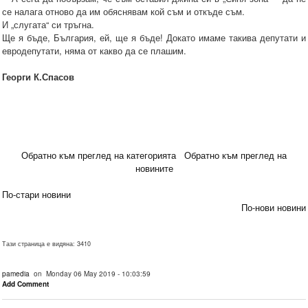
се налага отново да им обяснявам кой съм и откъде съм.
И „слугата“ си тръгна.
Ще я бъде, България, ей, ще я бъде! Докато имаме такива депутати и
евродепутати, няма от какво да се плашим.
Георги К.Спасов
Обратно към преглед на категорията
Обратно към преглед на
новините
По-стари новини
По-нови новини
Тази страница е видяна: 3410
pamedia
on Monday 06 May 2019 - 10:03:59
Add Comment