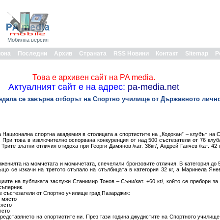
Мобилна версия
иона
Последни
Архив
Страната
RSS Новини
Контакт
Sitemap
Р
Това е архивен сайт на PA media.
Актуалният сайт е на адрес:
pa-media.net
медала се завърна отборът на Спортно училище от Държавното личн
 Национална спортна академия в столицата а спортистите на „Кодокан” – клубът на 
 При това в изключително оспорвана конкуренция от над 500 състезатели от 76 клуба
рите златни отличия отидоха при Георги Дамянов /кат. 38кг/, Андрей Ганчев /кат. 42 к
иженията на момчетата и момичетата, спечелили бронзовите отличия. В категория до 
ъщо се изкачи на третото стъпало на стълбицата в категория 32 кг, а Маринела Яне
иите на публиката заслужи Станимир Тонов – Съни/кат. +60 кг/, който се пребори за
съперник.
е състезатели от Спортно училище град Пазарджик:
5 място
място
ясто
редставянето на спортистите ни. През тази година джудистите на Спортното училище