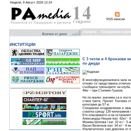
Неделя, 9 Август 2026 12:24
RSS емисии
Начало
Пазарджик и рег
Всички от деня
ИНСТИТУЦИИ
С 3 титли и 4 бронзови 
по джудо
В многофункционалната зала на
отново се представиха отлично.
съобщиха треньорите на клуба. Т
46кг – при Стилиян Гушков.
Не по-малко значими са и пост
стана трети, Пролет Тончева с
категория до 57 кг.
Специални поздравления и овац
схватка срещу 135-килограмов 
Ето класирането и на останалит
Александър Нешев /кат. 42кг/ - 
Моника Шопова / кат. 32 кг./ - 5 
Васил Величков /кат. 34 кг/ - 9 м
Изключително сме доволни от п