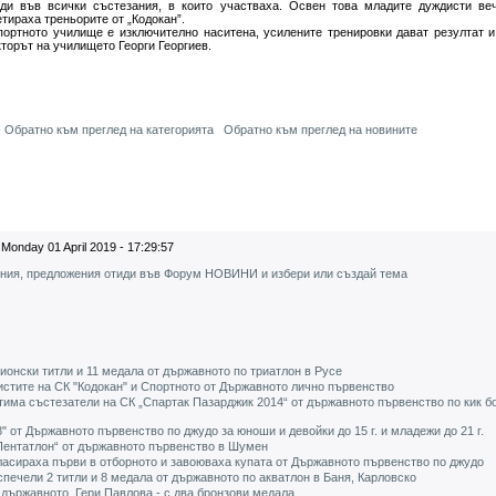
еди във всички състезания, в които участваха. Освен това младите дуждисти ве
тираха треньорите от „Кодокан”.
портното училище е изключително наситена, усилените тренировки дават резултат 
кторът на училището Георги Георгиев.
Обратно към преглед на категорията
Обратно към преглед на новините
Monday 01 April 2019 - 17:29:57
ения, предложения отиди във Форум НОВИНИ и избери или създай тема
онски титли и 11 медала от държавното по триатлон в Русе
стите на СК "Кодокан" и Спортното от Държавното лично първенство
има състезатели на СК „Спартак Пазарджик 2014“ от държавното първенство по кик бо
 от Държавното първенство по джудо за юноши и девойки до 15 г. и младежи до 21 г.
„Пентатлон“ от държавното първенство в Шумен
ласираха първи в отборното и завоюваха купата от Държавното първенство по джудо
печели 2 титли и 8 медала от държавното по акватлон в Баня, Карловско
държавното, Гери Павлова - с два бронзови медала