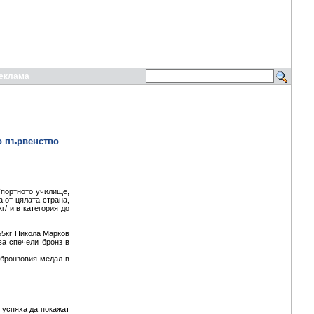
еклама
о първенство
Спортното училище,
 от цялата страна,
г/ и в категория до
55кг Никола Марков
ва спечели бронз в
 бронзовия медал в
 успяха да покажат