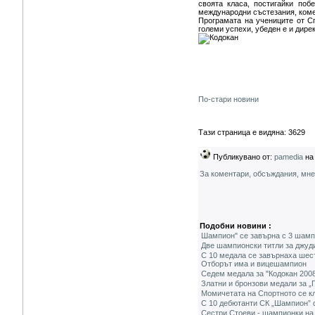
своята класа, постигайки поб
международни състезания, коме
Програмата на учениците от С
големи успехи, убеден е и дире
По-стари новини
Тази страница е видяна: 3629
Публикувано от:
pamedia
на 
За коментари, обсъждания, мн
Подобни новини :
Шампион" се завърна с 3 шампи
Две шампионски титли за джуди
С 10 медала се завърнаха шест
Отборът има и вицешампион
Седем медала за "Кодокан 2008"
Златни и бронзови медали за 
Момичетата на Спортното се к
С 10 дебютанти СК „Шампион” с
Сестри Стоеви - шампионки на 