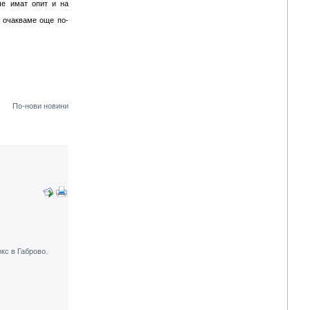
че имат опит и на
и очакваме още по-
По-нови новини
кс в Габрово.