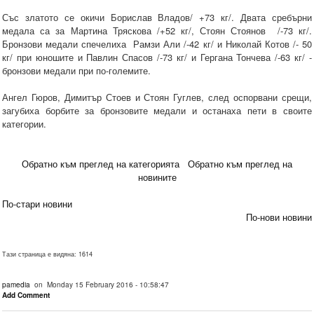
Със златото се окичи Борислав Владов/ +73 кг/. Двата сребърни
медала са за Мартина Тряскова /+52 кг/, Стоян Стоянов /-73 кг/.
Бронзови медали спечелиха Рамзи Али /-42 кг/ и Николай Котов /- 50
кг/ при юношите и Павлин Спасов /-73 кг/ и Гергана Тончева /-63 кг/ -
бронзови медали при по-големите.
Ангел Гюров, Димитър Стоев и Стоян Гуглев, след оспорвани срещи,
загубиха борбите за бронзовите медали и останаха пети в своите
категории.
Обратно към преглед на категорията
Обратно към преглед на
новините
По-стари новини
По-нови новини
Тази страница е видяна: 1614
pamedia
on Monday 15 February 2016 - 10:58:47
Add Comment