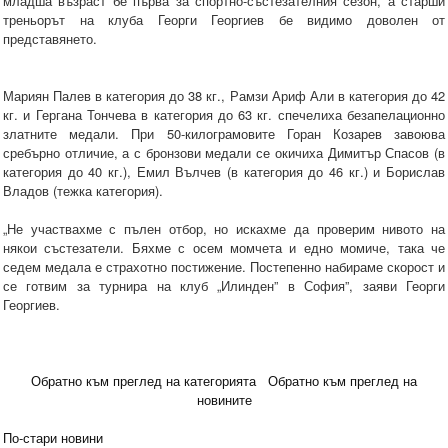
младша възраст бе първа за спортно-състезателния сезон, а старши
треньорът на клуба Георги Георгиев бе видимо доволен от
представянето.
Мариян Палев в категория до 38 кг., Рамзи Ариф Али в категория до 42
кг. и Гергана Тончева в категория до 63 кг. спечелиха безапелационно
златните медали. При 50-килограмовите Горан Козарев завоюва
сребърно отличие, а с бронзови медали се окичиха Димитър Спасов (в
категория до 40 кг.), Емил Вълчев (в категория до 46 кг.) и Борислав
Владов (тежка категория).
„Не участвахме с пълен отбор, но искахме да проверим нивото на
някои състезатели. Бяхме с осем момчета и едно момиче, така че
седем медала е страхотно постижение. Постепенно набираме скорост и
се готвим за турнира на клуб „Илинден” в София”, заяви Георги
Георгиев.
Обратно към преглед на категорията
Обратно към преглед на
новините
По-стари новини