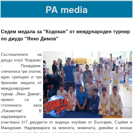
PA media
Седем медала за "Кодокан" от международен турнир
по джудо "Янко Димов"
Състезателите на
джудо клуб “Кодокан”
- Пазарджик,
спечелиха три златни,
един сребърен и три
бронзови медала от
международния
турнир „Янко Димов”,
провел се в
столичната зала
„Локомотив”. В
надпреварата
участваха 317 джудисти от водещи клубове от България, Сърбия и
Македония. Надпреварата за момчета, момичета, девойки и юноши