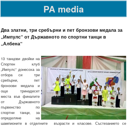
PA media
Два златни, три сребърни и пет бронзови медала за
„Импулс“ от Държавното по спортни танци в
„Албена“
13 танцови двойки на
Спортен клуб
„Импулс“ донесоха за
отбора си три
сребърни, пет
бронзови медала и
още тринадесет
места във финалите
от Държавното
първенство по
спортни танци, за
определяне на
шампионите в отделните възрасти и класове. Състезанието се