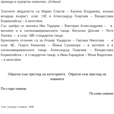
проведе в курортен комплекс „Албена“.
Златните медалисти са Марио Спасов – Калина Богданова, юноши
младша възраст, клас 13Е и Александър Георгиев – Венцислава
Бормалийска – в многобоя.
Със сребро се окичиха Иво Тодоров – Виктория Александрова – в
могобоя и в латиноамериканските танци, Веселин Дончев – Петя
Лазова – в клас 18В стандартни танци.
Бронзовите отличия са за Атанас Кацарски – Гергана Николова - в
клас 9Е, Георги Кининчев – Йоана Сукиазова – в могобоя и в
латиноамериканските танци, Александър Георгиев – Венцислава
Бормалийска – в стандартни танци, и Иван Караджов – Мона Виделова
– в многобоя.
Обратно към преглед на категорията
Обратно към преглед на
новините
По-стари новини
По-нови новини
Тази страница е видяна: 1608