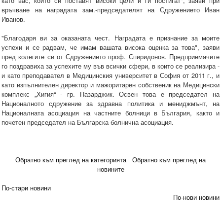
като вас, които си поставят високи цели и ги постигат", заяви при
връчване на наградата зам.-председателят на Сдружението Иван
Иванов.
"Благодаря ви за оказаната чест. Наградата е признание за моите
успехи и се радвам, че имам вашата висока оценка за това", заяви
пред колегите си от Сдружението проф. Спиридонов. Предприемачите
го поздравиха за успехите му във всички сфери, в които се реализира -
и като преподавател в Медицинския университет в София от 2011 г., и
като изпълнителен директор и мажоритарен собственик на Медицински
комплекс „Хигия“ - гр. Пазарджик. Освен това е председател на
Националното сдружение за здравна политика и мениджмънт, на
Националната асоциация на частните болници в България, както и
почетен председател на Българска болнична асоциация.
Обратно към преглед на категорията
Обратно към преглед на
новините
По-стари новини
По-нови новини