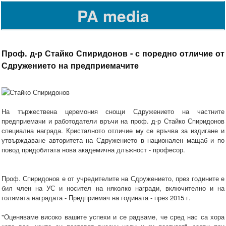
PA media
Проф. д-р Стайко Спиридонов - с поредно отличие от
Сдружението на предприемачите
На тържествена церемония снощи Сдружението на частните
предприемачи и работодатели връчи на проф. д-р Стайко Спиридонов
специална награда. Кристалното отличие му се връчва за издигане и
утвърждаване авторитета на Сдружението в национален мащаб и по
повод придобитата нова академична длъжност - професор.
Проф. Спиридонов е от учредителите на Сдружението, през годините е
бил член на УС и носител на няколко награди, включително и на
голямата наградата - Предприемач на годината - през 2015 г.
"Оценяваме високо вашите успехи и се радваме, че сред нас са хора