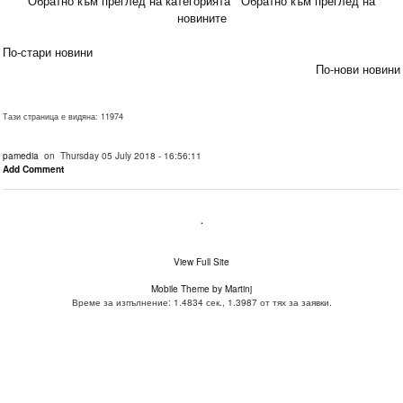
Обратно към преглед на категорията
Обратно към преглед на
новините
По-стари новини
По-нови новини
Тази страница е видяна: 11974
pamedia
on Thursday 05 July 2018 - 16:56:11
Add Comment
.
View Full Site
Mobile Theme by Martinj
Време за изпълнение: 1.4834 сек., 1.3987 от тях за заявки.