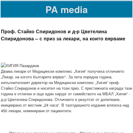
PA media
Проф. Стайко Спиридонов и д-р Цветелина
Спиридонова – с приз за лекари, на които вярваме
Двама лекари от Медицински комплекс „Хигия“ получиха отличието
„Лекар, на когото българите вярват“. За пета поредна година,
изпълнителният директор на Медицински комплекс „Хигия“ проф.
Стайко Спиридонов е носител на този приз. С престижната награда тази
година е отличен и още един хирург от семейството на МБАЛ „Хигия“ -
д-р Цветелина Спиридонова. Отличието е резултат от допитване,
инициирано от вестник „24 часа“. В тазгодишното издание влязоха над
450 лекари, номинирани от пациентите.