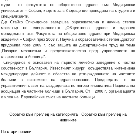
жури от факултета по обществено здраве към Медицински
университет – София, където за в бъдеще ще преподава на студенти и
специализанти.
Д-р Стайко Спиридонов завършва образователна и научна степен
магистър по специалността „Обществено здраве и здравен
мениджмънт във Факултета по обществено здраве при Медицинска
академия – София през 2008 г. Научна и образователна степен „доктор”
придобива през 2009 г. със защита на дисертационен труд на тема
„Пазарни механизми и предизвикателства пред управлението на
съвременната болница”.
Спиридонов е основател на първото лечебно заведение с частна
собственост в България. Известният хирург осъществява интензивна
международна дейност в областта на утвърждаването на частните
болници в системите на здравеопазване. Председател е на
управителния съвет на създадената по негова инициатива Национална
асоциация на частните болници в България. От 2006 г. организацията
е член на Европейския съюз на частните болници.
Обратно към преглед на категорията
Обратно към преглед на
новините
По-стари новини