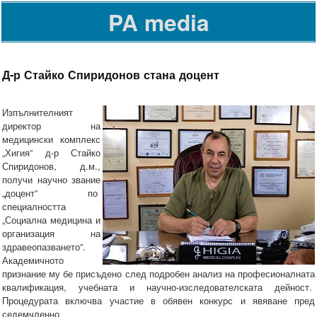
PA media
Д-р Стайко Спиридонов стана доцент
Изпълнителният
директор на
медицински комплекс
„Хигия” д-р Стайко
Спиридонов, д.м.,
получи научно звание
„доцент” по
специалността
„Социална медицина и
организация на
здравеопазването”.
Академичното
признание му бе присъдено след подробен анализ на професионалната
квалификация, учебната и научно-изследователската дейност.
Процедурата включва участие в обявен конкурс и явяване пред
седемчленно