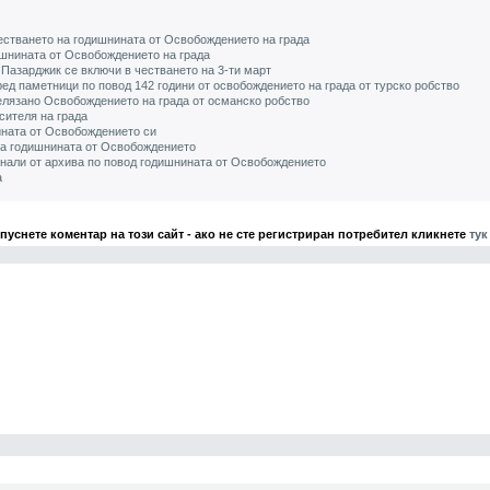
естването на годишнината от Освобождението на града
ишнината от Освобождението на града
Пазарджик се включи в честването на 3-ти март
д паметници по повод 142 години от освобождението на града от турско робство
елязано Освобождението на града от османско робство
ителя на града
ината от Освобождението си
 за годишнината от Освобождението
инали от архива по повод годишнината от Освобождението
а
 пуснете коментар на този сайт - ако не сте регистриран потребител кликнете
тук