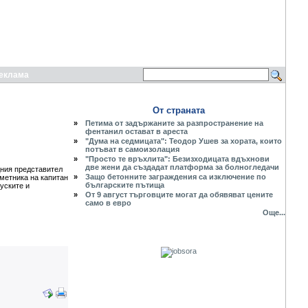
еклама
От страната
»
Петима от задържаните за разпространение на
фентанил остават в ареста
»
"Дума на седмицата": Теодор Ушев за хората, които
потъват в самоизолация
»
"Просто те връхлита": Безизходицата вдъхнови
две жени да създадат платформа за болногледачи
дния представител
»
Защо бетонните заграждения са изключение по
метника на капитан
българските пътища
уските и
»
От 9 август търговците могат да обявяват цените
само в евро
Още...