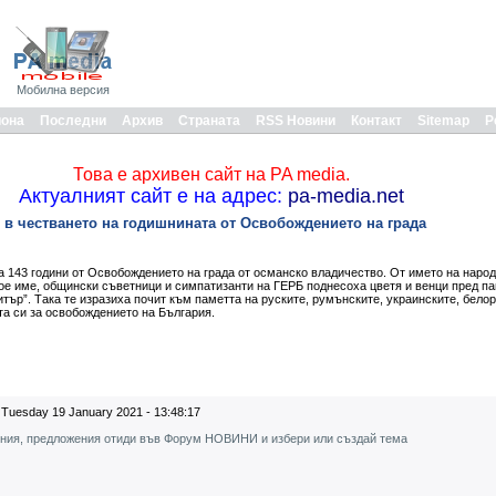
Мобилна версия
иона
Последни
Архив
Страната
RSS Новини
Контакт
Sitemap
Р
Това е архивен сайт на PA media.
Актуалният сайт е на адрес:
pa-media.net
 в честването на годишнината от Освобождението на града
 143 години от Освобождението на града от османско владичество. От името на наро
ое име, общински съветници и симпатизанти на ГЕРБ поднесоха цветя и венци пред па
тър”. Така те изразиха почит към паметта на руските, румънските, украинските, белор
та си за освобождението на България.
Tuesday 19 January 2021 - 13:48:17
ения, предложения отиди във Форум НОВИНИ и избери или създай тема