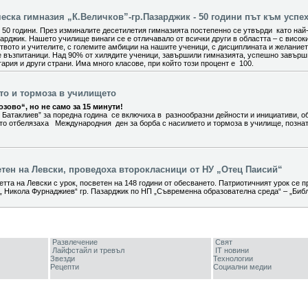
ска гимназия „К.Величков”-гр.Пазарджик - 50 години път към успех
0 години. През изминалите десетилетия гимназията постепенно се утвърди като най
арджик. Нашето училище винаги се е отличавало от всички други в областта – с висок
вото и учителите, с големите амбиции на нашите ученици, с дисциплината и желание
е възпитаници. Над 90% от хилядите ученици, завършили гимназията, успешно завър
ария и други страни. Има много класове, при който този процент е 100.
ето и тормоза в училището
зово“, но не само за 15 минути!
 Батаклиев” за поредна година се включиха в разнообразни дейности и инициативи, о
ито отбелязаха Международния ден за борба с насилието и тормоза в училище, позна
етен на Левски, проведоха второкласници от НУ „Отец Паисий“
тта на Левски с урок, посветен на 148 години от обесването. Патриотичният урок се п
„ Никола Фурнаджиев“ гр. Пазарджик по НП „Съвременна образователна среда“ – „Биб
Развлечение
Свят
Лайфстайл и тревъл
IT новини
Звезди
Технологии
Рецепти
Социални медии