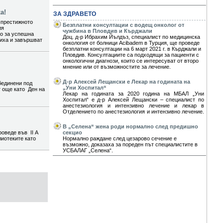
а!
ЗА ЗДРАВЕТО
-престижното
Безплатни консултации с водещ онколог от
ия
чужбина в Пловдив и Кърджали
то за успешна
Доц. д-р Ибрахим Йълдъз, специалист по медицинска
шиха и завършват
онкология от болници Acibadem в Турция, ще проведе
безплатни консултации на 6 март 2021 г. в Кърджали и
Пловдив. Консултациите са подходящи за пациенти с
онкологични диагнози, които се интересуват от второ
мнение или от възможностите за лечение.
Д-р Алексей Лещански е Лекар на годината на
бединени под
„Уни Хоспитал“
т още като Ден на
Лекар на годината за 2020 година на МБАЛ „Уни
Хоспитал“ е д-р Алексей Лещански – специалист по
анестезиология и интензивно лечение и лекар в
Отделението по анестезиология и интензивно лечение.
В „Селена“ жена роди нормално след предишно
роведе във II А
секцио
лиотеките като
Нормално раждане след цезарово сечение е
възможно, доказаха за пореден път специалистите в
УСБАЛАГ „Селена“.