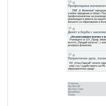
@
Профилирана математиче
ПМГ „К. Величков” навърши 5
учебно заведение в област Паз
професионализъм на ръководст
реализация в живота на нашит
висшето си образование в Бълг
@
Денят а борба с насили
„На разсъмване всичко е ро
Учениците от ОУ „Проф. Иван
мотото „Предай нататък”, с ко
розовата фланелка.
@
Патриотичен урок, посв
НУ „Отец Паисий“ почете паме
клас със съдействието на РБ 
образователна среда“.
Спортни
Футбол БГ
Футбол Свят
Волейбол
Тенис