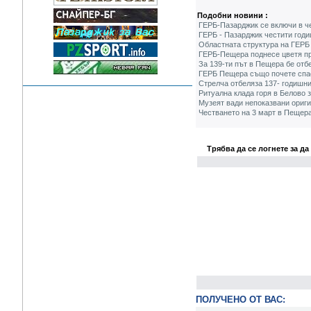
Подобни новини :
ГЕРБ-Пазарджик се включи в ч
ГЕРБ - Пазарджик честити год
Областната структура на ГЕРБ 
ГЕРБ-Пещера поднесе цветя пре
За 139-ти път в Пещера бе отб
ГЕРБ Пещера също почете спас
Стрелча отбеляза 137- годишн
Ритуална клада горя в Белово
Музеят вади непоказвани ориг
Честването на 3 март в Пещер
Трябва да се логнете за да
ПОЛУЧЕНО ОТ ВАС: