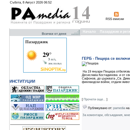
Събота, 8 Август 2026 06:52
RSS емисии
Начало
Пазарджик и рег
Всички от деня
ГЕРБ - Пещера се включи
На 19 януари Пещера отбелязва
Десислава Костадинова и от св
Сафонов, до църквата „Св. Дими
ИНСТИТУЦИИ
финландски войни, отдали живо
[
Прочети още...
]
Публикувано от:
pamedia
на 
За коментари, обсъждания, мн