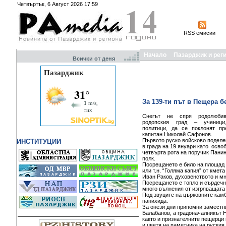
Четвъртък, 6 Август 2026 17:59
RSS емисии
Начало
Пазарджик и рег
Всички от деня
За 139-ти път в Пещера 
Снегът не спря родолюби
родопския град – ученици,
политици, да се поклонят пр
капитан Николай Сафонов.
Първото руско войсково поделе
ИНСТИТУЦИИ
в града на 19 януари като осво
четвърта рота на поручик Панин
полк.
Посрещането е било на площад
или т.н. “Голяма капия” от кмета
Иван Раков, духовенството и мн
Посрещането е топло и сърдечн
много вълнения от изгряващата
Под звуците на църковните кам
панихида.
За онези дни припомни замест
Балабанов, а градоначалникът 
както и признателните пещерци
и цветя на паметника на руския