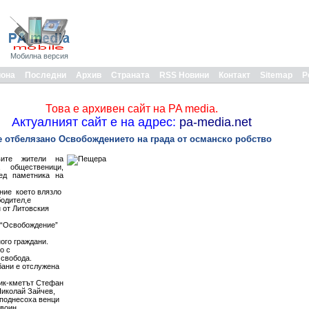
Мобилна версия
иона
Последни
Архив
Страната
RSS Новини
Контакт
Sitemap
Р
Това е архивен сайт на PA media.
Актуалният сайт е на адрес:
pa-media.net
бе отбелязано Освобождението на града от османско робство
вите жители на
 общественици,
ед паметника на
ние което влязло
бодител,е
 от Литовския
 “Освобождение”
ого граждани.
о с
 свобода.
бани е отслужена
ник-кметът Стефан
Николай Зайчев,
 поднесоха венци
 воин.