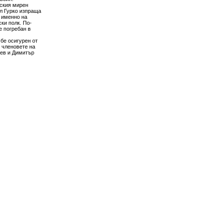
ския мирен
ал Гурко изпраща
 именно на
ки полк. По-
е погребан в
бе осигурен от
 членовете на
чев и Димитър