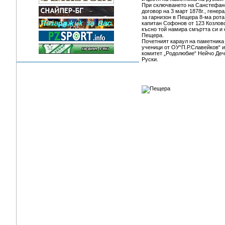
При сключването на Санстефан
договор на 3 март 1878г., генер
за гарнизон в Пещера 8-ма рота
капитан Софонов от 123 Козловс
късно той намира смъртта си и 
Пещера.
Почетният караул на паметника 
ученици от ОУ“П.Р.Славейков“ и
комитет „Родолюбие“ Нейчо Де
Руски.