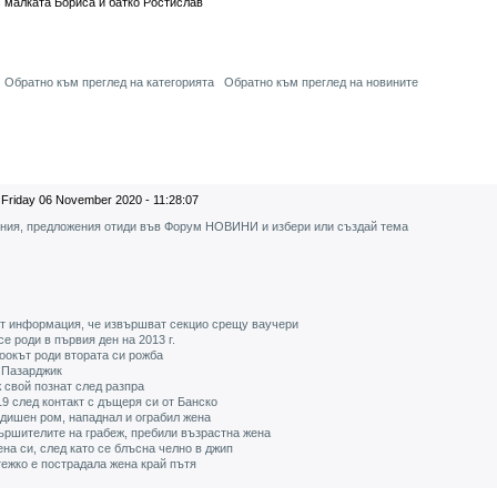
с малката Бориса и батко Ростислав
Обратно към преглед на категорията
Обратно към преглед на новините
Friday 06 November 2020 - 11:28:07
ения, предложения отиди във Форум НОВИНИ и избери или създай тема
ат информация, че извършват секцио срещу ваучери
е роди в първия ден на 2013 г.
оокът роди втората си рожба
 Пазарджик
 свой познат след разпра
9 след контакт с дъщеря си от Банско
одишен ром, нападнал и ограбил жена
ършителите на грабеж, пребили възрастна жена
а си, след като се блъсна челно в джип
ежко е пострадала жена край пътя