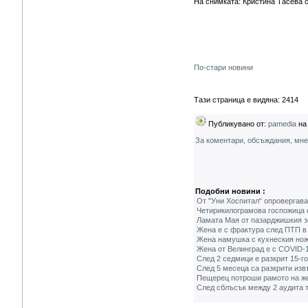
На снимката: Кристина Тасева 
По-стари новини
Тази страница е видяна: 2414
Публикувано от:
pamedia
на 
За коментари, обсъждания, мн
Подобни новини :
От "Уни Хоспитал“ опровергав
Четирикилограмова госпожица с
Ламата Мая от пазарджишкия з
Жена е с фрактура след ПТП в
Жена намушка с кухнеския нож
Жена от Велинград е с COVID-1
След 2 седмици е разкрит 15-г
След 5 месеца са разкрити изв
Пещерец потроши рамото на жен
След сблъсък между 2 аудита т