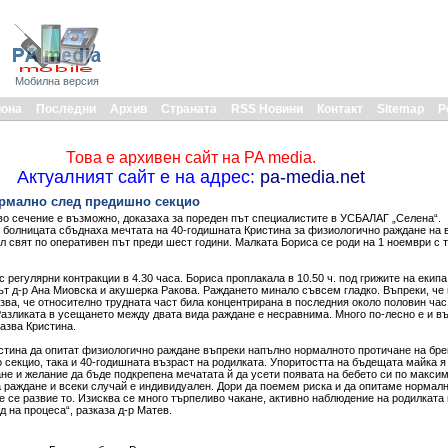
Мобилна версия
иона
Последни
Архив
Страната
RSS Новини
Контакт
Sitemap
Р
Това е архивен сайт на PA media.
Актуалният сайт е на адрес:
pa-media.net
ормално след предишно секцио
о сечение е възможно, доказаха за пореден път специалистите в УСБАЛАГ „Селена“.
 болницата сбъднаха мечтата на 40-годишната Кристина за физиологично раждане на в
ял свят по оперативен път преди шест години. Малката Бориса се роди на 1 ноември с т
 регулярни контракции в 4.30 часа. Бориса проплакала в 10.50 ч. под грижите на екипа
ът д-р Ана Миовска и акушерка Ракова. Раждането минало съвсем гладко. Въпреки, че
зва, че относително трудната част била концентрирана в последния около половин час,
Разликата в усещането между двата вида раждане е несравнима. Много по-лесно е и в
азва Кристина.
истина да опитат физиологично раждане въпреки напълно нормалното протичане на бр
 секцио, така и 40-годишната възраст на родилката. Упоритостта на бъдещата майка я
не и желание да бъде подкрепена мечатата й да усети появата на бебето си по макси
а раждане и всеки случай е индивидуален. Дори да поемем риска и да опитаме нормалн
 се развие то. Изисква се много търпеливо чакане, активно наблюдение на родилката
 на процеса“, разказа д-р Матев.