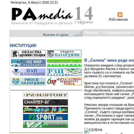
Четвъртък, 6 Август 2026 22:21
RSS емисии
Начало
Пазарджик и рег
Всички от деня
ИНСТИТУЦИИ
В „Селена“ жена роди н
Нормално раждане след цезаров
Д-р Магдален Матев и екипът на
като първото се е появило на б
дължина 51 сантиметра.
Кристина постъпила в „Селена“ с
Матев, д-р Бачуров, неонатолог
бъде обезболена, майката разка
контракциите били най-силни. „
след нормалното раждане“, разк
Няколко лекари отказали на Кр
Причините са както предходното
„Селена“, където среща разбира
начин. „Рисковано е едно таков
можем да дадем гаранция как ще
вмешателство в естествения ход