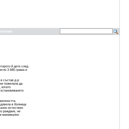
еклама
торото й дете след
егло 3 680 грама и
 в състав д-р
 не пожелала да
 когато
ъзстановяването
еменността.
 довела в болница
мално естествен
о раждане, не
 и минимално