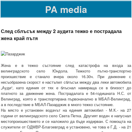
PA media
След сблъсък между 2 аудита тежко е пострадала
жена край пътя
Жена е в тежко състояние след катастрофа на входа за
велинградското село Юндола. Тежкото пътно-транспортно
произшествие е станало вчера около 16.30ч. При движение с
несъобразена скорост е настъпил сблъсък между два леки автомобила
„Ауди“, като единия от тях е блъснал намираща се в близост до
платното за движение жена. Пострадалата е 54-годишната Н.С. от
Велинград, която е транспортирана първоначално в МБАЛ-Велинград,
а в последствие в МБАЛ-Пазарджик в много тежко състояние.
На място е установен водачът на единия автомобил - М.К.- на 27
години от велинградското село Света Петка. Другият водач е напуснал
местопроизшествието и се наложило да бъде издирван. С помощта на
служители от ОДМВР-Благоевград е установено, че това е Г.Д. - на 21