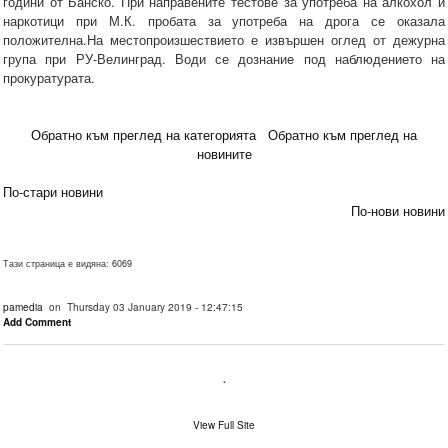
години от Банско. При направените тестове за употреба на алкохол и
наркотици при М.К. пробата за употреба на дрога се оказала
положителна.На местопроизшествието е извършен оглед от дежурна
група при РУ-Велинград. Води се дознание под наблюдението на
прокуратурата.
Обратно към преглед на категорията
Обратно към преглед на
новините
По-стари новини
По-нови новини
Тази страница е видяна: 6069
pamedia
on Thursday 03 January 2019 - 12:47:15
Add Comment
.
View Full Site