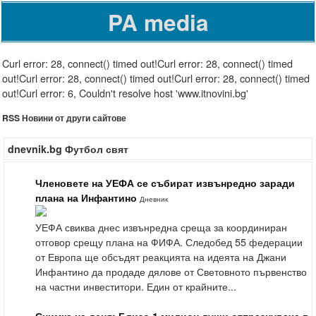
PA media
Curl error: 28, connect() timed out!Curl error: 28, connect() timed
out!Curl error: 28, connect() timed out!Curl error: 28, connect() timed
out!Curl error: 6, Couldn't resolve host 'www.itnovini.bg'
RSS Новини от други сайтове
dnevnik.bg Футбол свят
Членовете на УЕФА се събират извънредно заради
плана на Инфантино
Дневник
УЕФА свиква днес извънредна среща за координиран
отговор срещу плана на ФИФА. Следобед 55 федерации
от Европа ще обсъдят реакцията на идеята на Джани
Инфантино да продаде дялове от Световното първенство
на частни инвеститори. Един от крайните...