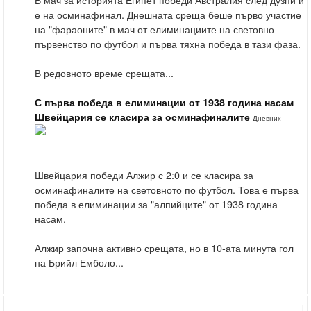
е на осминафинал. Днешната среща беше първо участие
на "фараоните" в мач от елиминациите на световно
първенство по футбол и първа тяхна победа в тази фаза.
В редовното време срещата...
С първа победа в елиминации от 1938 година насам
Швейцария се класира за осминафиналите
Дневник
Швейцария победи Алжир с 2:0 и се класира за
осминафиналите на световното по футбол. Това е първа
победа в елиминации за "алпийците" от 1938 година
насам.
Алжир започна активно срещата, но в 10-ата минута гол
на Брийл Емболо...
|