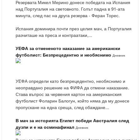
Резервата Микел Мерино донесе победата на Испания
над Португалия на световното. Голът падна в 91-ата
минута, след пас на друга резерва - Феран Торес.
Испания доминира почти през целия мач, а Португалия
разчиташе на преса и контраатаки,...
УЕФА за отмененото наказание за американски
футболист: Безпрецедентно и необяснимо
Дневник
УЕФА определи като безпрецедентно, необяснимо и
неоправдано решение на ФИФА да отмени наказание.
Става въпрос за червения картон на американския
футболист Фоларин Балогун, който няма да му донесе
пропускане на една среща, след обаждане...
В мач за историята Египет победи Австралия след
дузпи и е на осминафинал
Дневник
В мач за историята Египет победи Австралия след дузпи и