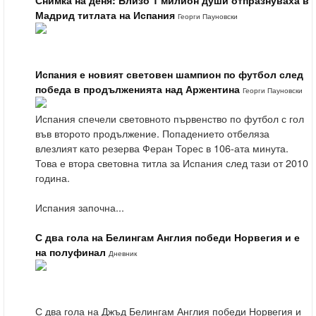
Снимка на деня: Близо 1 милион души отпразнуваха в
Мадрид титлата на Испания
Георги Пауновски
Испания е новият световен шампион по футбол след
победа в продълженията над Аржентина
Георги Пауновски
Испания спечели световното първенство по футбол с гол
във второто продължение. Попадението отбеляза
влезлият като резерва Феран Торес в 106-ата минута.
Това е втора световна титла за Испания след тази от 2010
година.
Испания започна...
С два гола на Белингам Англия победи Норвегия и е
на полуфинал
Дневник
С два гола на Джъд Белингам Англия победи Норвегия и