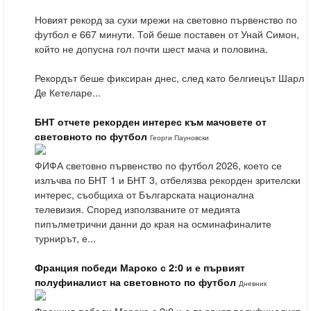
Новият рекорд за сухи мрежи на световно първенство по
футбол е 667 минути. Той беше поставен от Унай Симон,
който не допусна гол почти шест мача и половина.
Рекордът беше фиксиран днес, след като белгиецът Шарл
Де Кетеларе...
БНТ отчете рекорден интерес към мачовете от
световното по футбол
Георги Пауновски
ФИФА световно първенство по футбол 2026, което се
излъчва по БНТ 1 и БНТ 3, отбелязва рекорден зрителски
интерес, съобщиха от Българската национална
телевизия. Според използваните от медията
пипълметрични данни до края на осминафиналите
турнирът, е...
Франция победи Мароко с 2:0 и е първият
полуфиналист на световното по футбол
Дневник
Франция победи Мароко с 2:0 и е първият полуфиналист