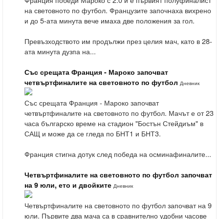
на световното по футбол. Французите започнаха вихрено
и до 5-ата минута вече имаха две положения за гол.
Превъзходството им продължи през целия мач, като в 28-
ата минута дузпа на...
Със срещата Франция - Мароко започват
четвъртфиналите на световното по футбол
Дневник
Със срещата Франция - Мароко започват
четвъртфиналите на световното по футбол. Мачът е от 23
часа българско време на стадион "Бостън Стейдиъм" в
САЩ и може да се гледа по БНТ1 и БНТ3.
Франция стигна дотук след победа на осминафиналите...
Четвъртфиналите на световното по футбол започват
на 9 юли, ето и двойките
Дневник
Четвъртфиналите на световното по футбол започват на 9
юли. Първите два мача са в сравнително удобни часове