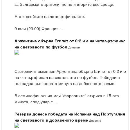
за българските зрители, но не и вторите две срещи.
Ето и двойките на четвъртфиналите:
9 юли (23.00) Франция -...
Аржентина обърна Египет от 0:2 и е на четвъртфинал
на световното по футбол
Дневник
Световният шампион Аржентина обърна Египет от 0:2 и е
на четвъртфинал на световното по футбол. Победният
гол падна във втората минута на добавеното време.
В осминафиналния мач "фараоните" откриха в 15-ата
минута, след удар с...
Резерва донесе победата на Испания над Португалия
на световното в добавеното време
Дневник