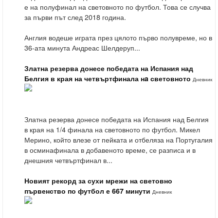
е на полуфинал на световното по футбол. Това се случва
за първи път след 2018 година.
Англия водеше играта през цялото първо полувреме, но в
36-ата минута Андреас Шелдеруп...
Златна резерва донесе победата на Испания над
Белгия в края на четвъртфинала нa световното
Дневник
Златна резерва донесе победата на Испания над Белгия
в края на 1/4 финала на световното по футбол. Микел
Мерино, който влезе от пейката и отбеляза на Португалия
в осминафинала в добавеното време, се разписа и в
днешния четвъртфинал в...
Новият рекорд за сухи мрежи на световно
първенство по футбол е 667 минути
Дневник