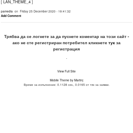
[
LAN_THEME_4
]
pamedia
on Friday 25 December 2020 - 19:41:32
Add Comment
Трябва да се логнете за да пуснете коментар на този сайт -
ако не сте регистриран потребител кликнете
тук
за
регистрация
.
View Full Site
Mobile Theme by Martinj
Време за изпълнение: 0.1128 сек., 0.0165 от тях за заявки.