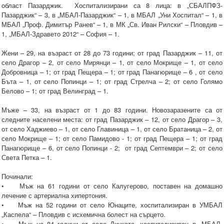
област Пазарджик. Хоспитализирани са 8 лица: в „СБАЛПФЗ-
Пазарджик“ – 3, в „МБАЛ-Пазарджик“ – 1, в МБАЛ „Уни Хоспитал“ – 1, в
МБАЛ „Проф. Димитър Ранев“ – 1, в МК „Св. Иван Рилски“ – Пловдив –
1, „МБАЛ-Здравето 2012“ – София – 1.
Жени – 29, на възраст от 28 до 73 години; от град Пазарджик – 11, от
село Драгор – 2, от село Мирянци – 1, от село Мокрище – 1, от село
Добровница – 1; от град Пещера – 1; от град Панагюрище – 6 , от село
Бъта – 1, от село Попинци – 1; от град Стрелча – 2; от село Голямо
Белово – 1; от град Велинград – 1.
Мъже – 33, на възраст от 1 до 83 години. Новозаразените са от
следните населени места: от град Пазарджик – 12, от село Драгор – 3,
от село Хаджиево – 1, от село Главиница – 1, от село Братаница – 2, от
село Мокрище – 1; от село Памидово - 1; от град Пещера – 1; от град
Панагюрище – 6, от село Попинци - 2; от град Септември – 2; от село
Света Петка – 1.
Починали:
• Мъж на 61 години от село Калугерово, поставен на домашно
лечение с артериална хипертония.
• Мъж на 52 години от село Юнаците, хоспитализиран в УМБАЛ
„Каспела“ – Пловдив с исхемична болест на сърцето.
• Мъж на 84 години от село Динката, хоспитализиран в „МБАЛ-