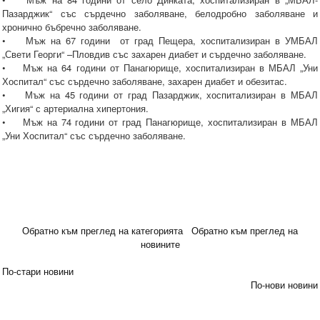
Пазарджик“ със сърдечно заболяване, белодробно заболяване и
хронично бъбречно заболяване.
• Мъж на 67 години от град Пещера, хоспитализиран в УМБАЛ
„Свети Георги“ –Пловдив със захарен диабет и сърдечно заболяване.
• Мъж на 64 години от Панагюрище, хоспитализиран в МБАЛ „Уни
Хоспитал“ със сърдечно заболяване, захарен диабет и обезитас.
• Мъж на 45 години от град Пазарджик, хоспитализиран в МБАЛ
„Хигия“ с артериална хипертония.
• Мъж на 74 години от град Панагюрище, хоспитализиран в МБАЛ
„Уни Хоспитал“ със сърдечно заболяване.
Обратно към преглед на категорията
Обратно към преглед на
новините
По-стари новини
По-нови новини