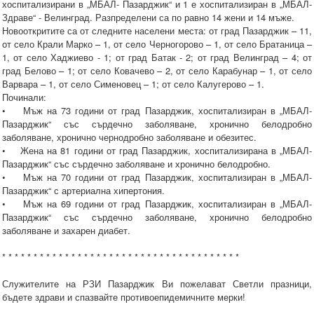
хоспитализирани в „МБАЛ- Пазарджик“ и 1 е хоспитализиран в „МБАЛ-
Здраве“ - Велинград. Разпределени са по равно 14 жени и 14 мъже.
Новооткритите са от следните населени места: от град Пазарджик – 11,
от село Крали Марко – 1, от село Черногорово – 1, от село Братаница –
1, от село Хаджиево - 1; от град Батак - 2; от град Велинград – 4; от
град Белово – 1; от село Ковачево – 2, от село Карабунар – 1, от село
Варвара – 1, от село Сименовец – 1; от село Калугерово – 1.
Починали:
• Мъж на 73 години от град Пазарджик, хоспитализиран в „МБАЛ-
Пазарджик“ със сърдечно заболяване, хронично белодробно
заболяване, хронично чернодробно заболяване и обезитес.
• Жена на 81 години от град Пазарджик, хоспитализирана в „МБАЛ-
Пазарджик“ със сърдечно заболяване и хронично белодробно.
• Мъж на 70 години от град Пазарджик, хоспитализиран в „МБАЛ-
Пазарджик“ с артериална хипертония.
• Мъж на 69 години от град Пазарджик, хоспитализиран в „МБАЛ-
Пазарджик“ със сърдечно заболяване, хронично белодробно
заболяване и захарен диабет.
* * * * * * * * * * * * * * * * * * * * * * * * * * * * * * * * * * * * * *
Служителите на РЗИ Пазарджик Ви пожелават Светли празници,
бъдете здрави и спазвайте противоепидемичните мерки!