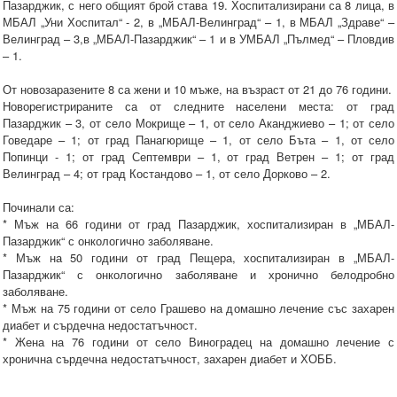
Пазарджик, с него общият брой става 19. Хоспитализирани са 8 лица, в
МБАЛ „Уни Хоспитал“ - 2, в „МБАЛ-Велинград“ – 1, в МБАЛ „Здраве“ –
Велинград – 3,в „МБАЛ-Пазарджик“ – 1 и в УМБАЛ „Пълмед“ – Пловдив
– 1.
От новозаразените 8 са жени и 10 мъже, на възраст от 21 до 76 години.
Новорегистрираните са от следните населени места: от град
Пазарджик – 3, от село Мокрище – 1, от село Аканджиево – 1; от село
Говедаре – 1; от град Панагюрище – 1, от село Бъта – 1, от село
Попинци - 1; от град Септември – 1, от град Ветрен – 1; от град
Велинград – 4; от град Костандово – 1, от село Дорково – 2.
Починали са:
* Мъж на 66 години от град Пазарджик, хоспитализиран в „МБАЛ-
Пазарджик“ с онкологично заболяване.
* Мъж на 50 години от град Пещера, хоспитализиран в „МБАЛ-
Пазарджик“ с онкологично заболяване и хронично белодробно
заболяване.
* Мъж на 75 години от село Грашево на домашно лечение със захарен
диабет и сърдечна недостатъчност.
* Жена на 76 години от село Виноградец на домашно лечение с
хронична сърдечна недостатъчност, захарен диабет и ХОББ.