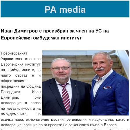
PA media
Иван Димитров е преизбран за член на УС на
Европейския омбудсман институт
Новоизбраният
Управителен съвет на
Европейския институт
на омбудсманите, в
чийто състав е и
общественият
посредник на Община
Пазарджик Иван
Димитров, прие
декларация в полза
на независимостта на
омбудсманите на
всички нива, включително местни, регионални и национални, както и
декларация–позиция по въпросите на бежанската криза в Европа.