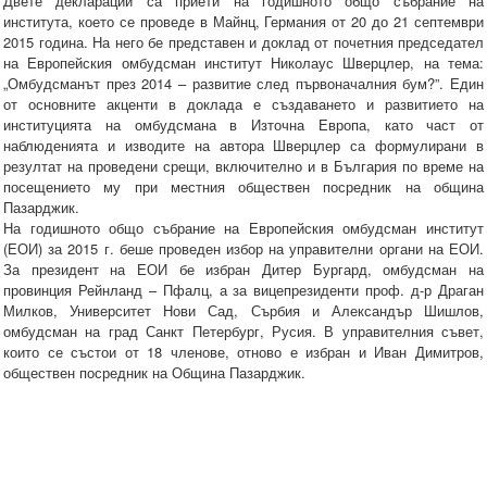
Двете декларации са приети на годишното общо събрание на
института, което се проведе в Майнц, Германия от 20 до 21 септември
2015 година. На него бе представен и доклад от почетния председател
на Европейския омбудсман институт Николаус Шверцлер, на тема:
„Омбудсманът през 2014 – развитие след първоначалния бум?”. Един
от основните акценти в доклада е създаването и развитието на
институцията на омбудсмана в Източна Европа, като част от
наблюденията и изводите на автора Шверцлер са формулирани в
резултат на проведени срещи, включително и в България по време на
посещението му при местния обществен посредник на община
Пазарджик.
На годишното общо събрание на Европейския омбудсман институт
(ЕОИ) за 2015 г. беше проведен избор на управителни органи на ЕОИ.
За президент на ЕОИ бе избран Дитер Бургард, омбудсман на
провинция Рейнланд – Пфалц, а за вицепрезиденти проф. д-р Драган
Милков, Университет Нови Сад, Сърбия и Александър Шишлов,
омбудсман на град Санкт Петербург, Русия. В управителния съвет,
които се състои от 18 членове, отново е избран и Иван Димитров,
обществен посредник на Община Пазарджик.