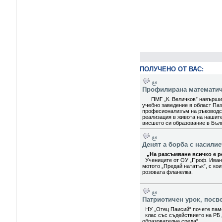
ПОЛУЧЕНО ОТ ВАС:
@
Профилирана математиче
ПМГ „К. Величков” навърши 5
учебно заведение в област Паз
професионализъм на ръководст
реализация в живота на нашит
висшето си образование в Бълг
@
Денят а борба с насили
„На разсъмване всичко е ро
Учениците от ОУ „Проф. Иван
мотото „Предай нататък”, с ко
розовата фланелка.
@
Патриотичен урок, посв
НУ „Отец Паисий“ почете паме
клас със съдействието на РБ 
образователна среда“.