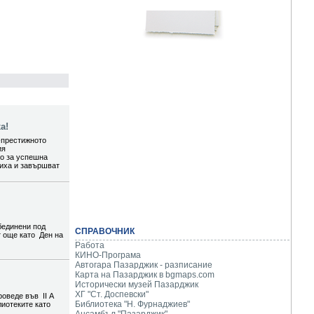
а!
-престижното
ия
то за успешна
шиха и завършват
бединени под
СПРАВОЧНИК
т още като Ден на
Работа
КИНО-Програма
Автогара Пазарджик - разписание
Карта на Пазарджик в
bgmaps.com
Исторически музей Пазарджик
ХГ "Ст. Доспевски"
роведе във II А
Библиотека "Н. Фурнаджиев"
лиотеките като