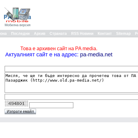
Мобилна версия
иона
Последни
Архив
Страната
RSS Новини
Контакт
Sitemap
Р
Това е архивен сайт на PA media.
Актуалният сайт е на адрес:
pa-media.net