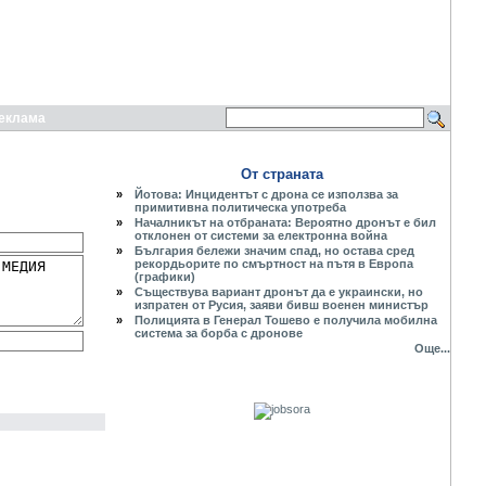
еклама
От страната
»
Йотова: Инцидентът с дрона се използва за
примитивна политическа употреба
»
Началникът на отбраната: Вероятно дронът е бил
отклонен от системи за електронна война
»
България бележи значим спад, но остава сред
рекордьорите по смъртност на пътя в Европа
(графики)
»
Съществува вариант дронът да е украински, но
изпратен от Русия, заяви бивш военен министър
»
Полицията в Генерал Тошево е получила мобилна
система за борба с дронове
Още...