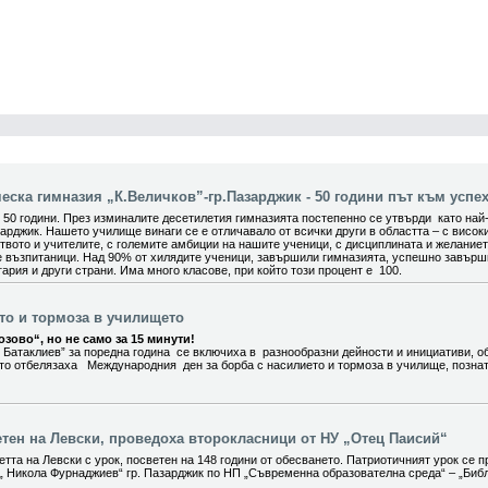
ска гимназия „К.Величков”-гр.Пазарджик - 50 години път към успех
0 години. През изминалите десетилетия гимназията постепенно се утвърди като най
арджик. Нашето училище винаги се е отличавало от всички други в областта – с висок
вото и учителите, с големите амбиции на нашите ученици, с дисциплината и желание
е възпитаници. Над 90% от хилядите ученици, завършили гимназията, успешно завър
ария и други страни. Има много класове, при който този процент е 100.
ето и тормоза в училището
зово“, но не само за 15 минути!
 Батаклиев” за поредна година се включиха в разнообразни дейности и инициативи, о
ито отбелязаха Международния ден за борба с насилието и тормоза в училище, позна
етен на Левски, проведоха второкласници от НУ „Отец Паисий“
тта на Левски с урок, посветен на 148 години от обесването. Патриотичният урок се п
„ Никола Фурнаджиев“ гр. Пазарджик по НП „Съвременна образователна среда“ – „Биб