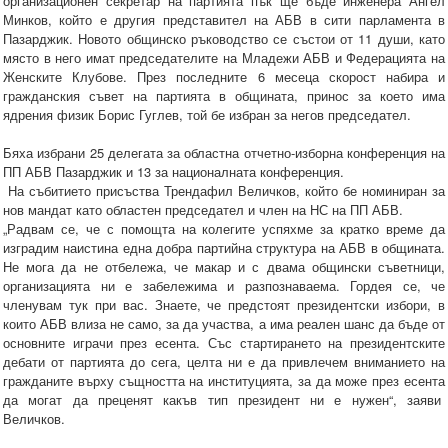
организационен секретар на партията пък ще бъде инженера Ангел
Минков, който е другия представител на АБВ в сити парламента в
Пазарджик. Новото общинско ръководство се състои от 11 души, като
място в него имат председателите на Младежи АБВ и Федерацията на
Женските Клубове. През последните 6 месеца скорост набира и
гражданския съвет на партията в общината, принос за което има
ядрения физик Борис Гуглев, той бе избран за негов председател.
Бяха избрани 25 делегата за областна отчетно-изборна конференция на
ПП АБВ Пазарджик и 13 за националната конференция.
На събитието присъства Трендафил Величков, който бе номиниран за
нов мандат като областен председател и член на НС на ПП АБВ.
„Радвам се, че с помощта на колегите успяхме за кратко време да
изградим наистина една добра партийна структура на АБВ в общината.
Не мога да не отбележа, че макар и с двама общински съветници,
организацията ни е забележима и разпознаваема. Гордея се, че
членувам тук при вас. Знаете, че предстоят президентски избори, в
които АБВ влиза не само, за да участва, а има реален шанс да бъде от
основните играчи през есента. Със стартирането на президентските
дебати от партията до сега, целта ни е да привлечем вниманието на
гражданите върху същността на институцията, за да може през есента
да могат да преценят какъв тип президент ни е нужен“, заяви
Величков.