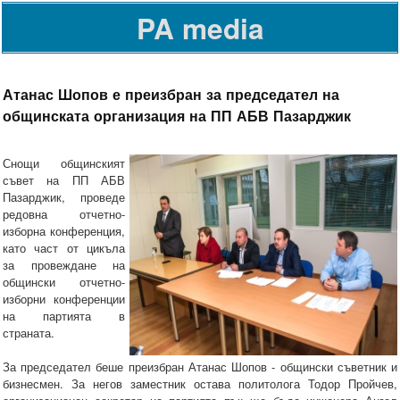
PA media
Атанас Шопов е преизбран за председател на
общинската организация на ПП АБВ Пазарджик
Снощи общинският
съвет на ПП АБВ
Пазарджик, проведе
редовна отчетно-
изборна конференция,
като част от цикъла
за провеждане на
общински отчетно-
изборни конференции
на партията в
страната.
За председател беше преизбран Атанас Шопов - общински съветник и
бизнесмен. За негов заместник остава политолога Тодор Пройчев,