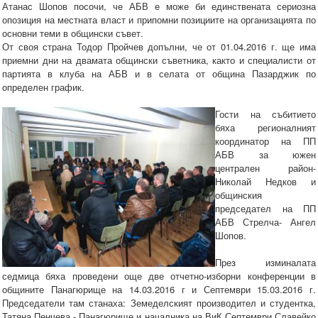
Атанас Шопов посочи, че АБВ е може би единствената сериозна
опозиция на местната власт и припомни позициите на организацията по
основни теми в общински съвет.
От своя страна Тодор Пройчев допълни, че от 01.04.2016 г. ще има
приемни дни на двамата общински съветника, както и специалисти от
партията в клуба на АБВ и в селата от община Пазарджик по
определен график.
Гости на събитието
бяха регионалният
координатор на ПП
АБВ за южен
централен район-
Николай Недков и
общинския
председател на ПП
АБВ Стрелча- Ангел
Шопов.
През изминалата
седмица бяха проведени още две отчетно-изборни конференции в
общините Панагюрище на 14.03.2016 г и Септември 15.03.2016 г.
Председатели там станаха: Земеделският производител и студентка,
Татяна Пенчева - Панагюрище и началника на ВиК Септември Славейко