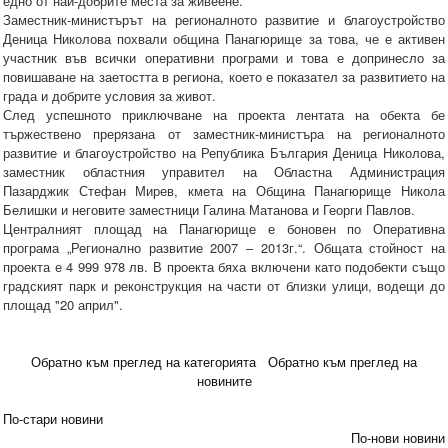
едно от най-добрите места за живеене.
Заместник-министърът на регионалното развитие и благоустройство
Деница Николова похвали община Панагюрище за това, че е активен
участник във всички оперативни програми и това е допринесло за
повишаване на заетостта в региона, което е показател за развитието на
града и добрите условия за живот.
След успешното приключване на проекта лентата на обекта бе
тържествено прерязана от заместник-министъра на регионалното
развитие и благоустройство на Република България Деница Николова,
заместник областния управител на Областна Администрация
Пазарджик Стефан Мирев, кмета на Община Панагюрище Никола
Белишки и неговите заместници Галина Матанова и Георги Павлов.
Централният площад на Панагюрище е боновен по Оперативна
програма „Регионално развитие 2007 – 2013г.“. Общата стойност на
проекта е 4 999 978 лв. В проекта бяха включени като подобекти също
градският парк и реконструкция на части от близки улици, водещи до
площад "20 април".
Обратно към преглед на категорията
Обратно към преглед на
новините
По-стари новини
По-нови новини