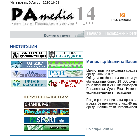
Четвъртък, 6 Август 2026 19:39
RSS емисии
Начало
Пазарджик и рег
Всички от деня
ИНСТИТУЦИИ
Министър Ивелина Васил
Министърът на околната среда 
среда 2007-2013“.
Общата стойност на инвестиция
обслужваща близо 18 000 души
канализация и 24,6 км водопров
Панагюрска Луда Яна. Новите
екоинспекцията в Пазарджик.
Преди реализацията на проекта
мрежа бе намалена с над 40 на
среда. Всички тези негативи ве
По-стари новини