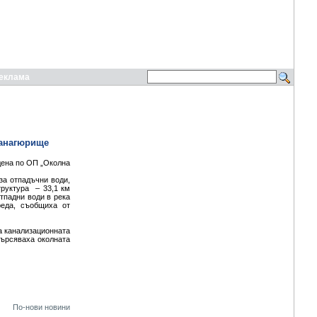
еклама
Панагюрище
дена по ОП „Околна
за отпадъчни води,
труктура – 33,1 км
тпадни води в река
реда, съобщиха от
а канализационната
мърсяваха околната
По-нови новини