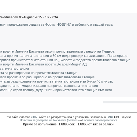
Wednesday 05 August 2015 - 16:27:34
ения, предложения отиди във Форум НОВИНИ и избери или създай тема
 и водите Ивелина Василева откри пречиствателната станция на Пещера
а на пречиствателната станция и 60 км водопровод и канализация в Панагюрище
еряват пречиствателната станция на „Биовет“ и градската пречиствателна станция
 и водите Ивелина Василева посети „Асарел-Медет” АД
вателната станция
кта за разширяване на пречиствателната станция
отов проектът за разширяване на пречиствателната станция
кта за разширяване на пречиствателната станция е за близо 40 млн.лв.
едния етап от модернизиране на пречиствателната ни станция
ов“ ще строи язовир „Луда Яна“ и пречиствателната станция към него
Този сайт използва
e107
, който се разпространява с условията, залегнали в
GNU
GPL Лиценза.
Политика за употреба на бисквитки (cookies)
////
Политика заповерителност
Време за изпълнение: 1.6896 сек., 1.6066 от тях за заявки.