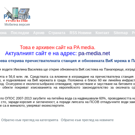
Мобилна версия
иона
Последни
Архив
Страната
RSS Новини
Контакт
Sitemap
Р
Това е архивен сайт на PA media.
Актуалният сайт е на адрес:
pa-media.net
ева открива пречиствателната станция и обновената ВиК мрежа в 
и водите Ивелина Василева ще открие обновената ВиК система на Панагюрище, изгра
та е 56,6 млн. лв. Средствата са вложени в изграждане на пречиствателна станция 
, и подновяване на ВиК мрежата в града. Положена е близо 60 км линейна инфрас
од. Осигурено е екологосъобразно отвеждане, пречистване и заустване на битовите о
 обекти покриват изискванията на европейското законодателство за околната с
 по ОПОС 2007-2013 загубите на питейна вода са надвишавали 60%, проводимостта н
 сто, заради корозия и затлаченост, а поради липсата на ПСОВ отпадъчните води за
че са в миналото, уверяват екоекспертите.
Обратно към преглед на категорията
Обратно към преглед на новините