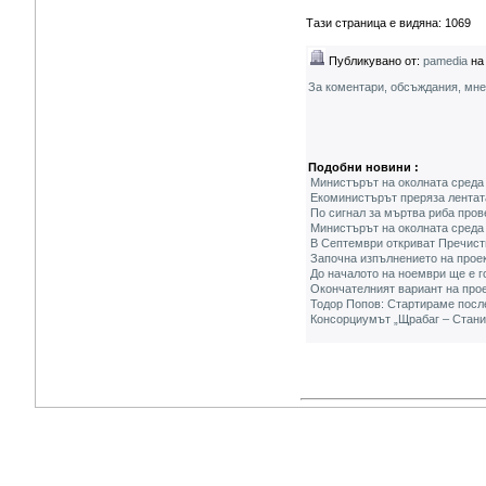
Тази страница е видяна: 1069
Публикувано от:
pamedia
на 
За коментари, обсъждания, мн
Подобни новини :
Министърът на околната среда
Екоминистърът преряза лентат
По сигнал за мъртва риба пров
Министърът на околната среда
В Септември откриват Пречист
Започна изпълнението на прое
До началото на ноември ще е г
Окончателният вариант на прое
Тодор Попов: Стартираме посл
Консорциумът „Щрабаг – Станил