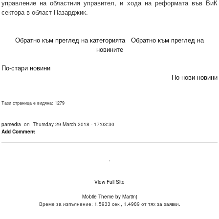
управление на областния управител, и хода на реформата във ВиК
сектора в област Пазарджик.
Обратно към преглед на категорията
Обратно към преглед на
новините
По-стари новини
По-нови новини
Тази страница е видяна: 1279
pamedia
on Thursday 29 March 2018 - 17:03:30
Add Comment
.
View Full Site
Mobile Theme by Martinj
Време за изпълнение: 1.5933 сек., 1.4989 от тях за заявки.