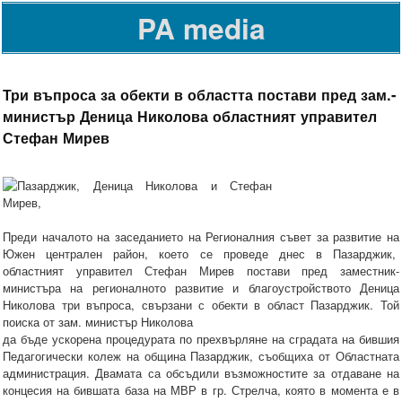
PA media
Три въпроса за обекти в областта постави пред зам.-
министър Деница Николова областният управител
Стефан Мирев
Преди началото на заседанието на Регионалния съвет за развитие на
Южен централен район, което се проведе днес в Пазарджик,
областният управител Стефан Мирев постави пред заместник-
министъра на регионалното развитие и благоустройството Деница
Николова три въпроса, свързани с обекти в област Пазарджик. Той
поиска от зам. министър Николова
да бъде ускорена процедурата по прехвърляне на сградата на бившия
Педагогически колеж на община Пазарджик, съобщиха от Областната
администрация. Двамата са обсъдили възможностите за отдаване на
концесия на бившата база на МВР в гр. Стрелча, която в момента е в