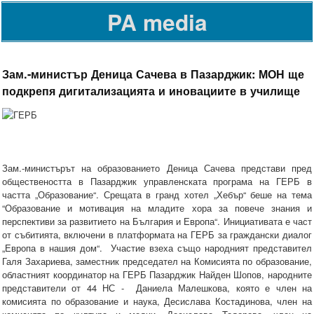
PA media
Зам.-министър Деница Сачева в Пазарджик: МОН ще
подкрепя дигитализацията и иновациите в училище
Зам.-министърът на образованието Деница Сачева представи пред
обществеността в Пазарджик управленската програма на ГЕРБ в
частта „Образование“. Срещата в гранд хотел „Хебър“ беше на тема
“Образование и мотивация на младите хора за повече знания и
перспективи за развитието на България и Европа“. Инициативата е част
от събитията, включени в платформата на ГЕРБ за граждански диалог
„Европа в нашия дом“. Участие взеха също народният представител
Галя Захариева, заместник председател на Комисията по образование,
областният координатор на ГЕРБ Пазарджик Найден Шопов, народните
представители от 44 НС - Даниела Малешкова, която е член на
комисията по образование и наука, Десислава Костадинова, член на