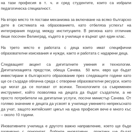
на тази професия в т. ч. и сред студентите, които са избрали
педагогическа специалност.
На второ място тя постави механизма за включване на всяко българско
дете в системата на образованието, като отбеляза успехът на
интегрирания подход между институциите. В региона като отличник
беше посочен Велинград, където в училище е върнат цял един клас.
На трето място е работата с деца които имат специфични
образователни изисквания и нужди, както и работата с надарени деца.
Следващият акцент са дигиталните умения и технологии.
Дигитализацията предстои, обеща Сачева. 50 млн. евро ще бъдат
инвестирани в българското образование през следващите години като
ще се създаде облачна среда с отворени образователни ресурси, които
ще могат да се ползват от всички. Технологиите са съвременен
инструмент, който позволява на децата да бъдат създатели, а не
просто потребители на дигитални услуги, посочи министър Сачева. От
голямо значение е децата да усвоят в училище умението непрекъснато
да учат, защото житейският цикъл на една професия вече е много къс
– около 10 години.
Иновативните училища е другото важно направление, което ще бъде
развивано с приоритет. Добрите иновативни практики ще бъдат