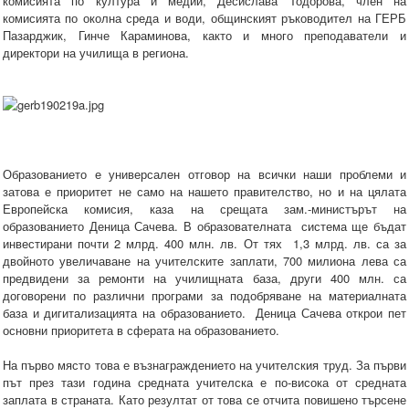
комисията по култура и медии, Десислава Тодорова, член на
комисията по околна среда и води, общинският ръководител на ГЕРБ
Пазарджик, Гинче Караминова, както и много преподаватели и
директори на училища в региона.
Образованието е универсален отговор на всички наши проблеми и
затова е приоритет не само на нашето правителство, но и на цялата
Европейска комисия, каза на срещата зам.-министърът на
образованието Деница Сачева. В образователната система ще бъдат
инвестирани почти 2 млрд. 400 млн. лв. От тях 1,3 млрд. лв. са за
двойното увеличаване на учителските заплати, 700 милиона лева са
предвидени за ремонти на училищната база, други 400 млн. са
договорени по различни програми за подобряване на материалната
база и дигитализацията на образованието. Деница Сачева открои пет
основни приоритета в сферата на образованието.
На първо място това е възнаграждението на учителския труд. За първи
път през тази година средната учителска е по-висока от средната
заплата в страната. Като резултат от това се отчита повишено търсене