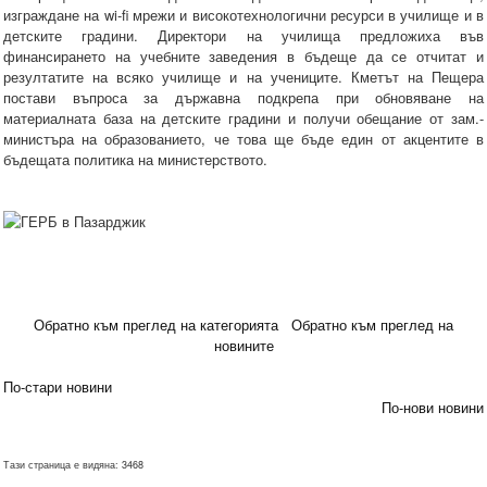
изграждане на wi-fi мрежи и високотехнологични ресурси в училище и в
детските градини. Директори на училища предложиха във
финансирането на учебните заведения в бъдеще да се отчитат и
резултатите на всяко училище и на учениците. Кметът на Пещера
постави въпроса за държавна подкрепа при обновяване на
материалната база на детските градини и получи обещание от зам.-
министъра на образованието, че това ще бъде един от акцентите в
бъдещата политика на министерството.
Обратно към преглед на категорията
Обратно към преглед на
новините
По-стари новини
По-нови новини
Тази страница е видяна: 3468