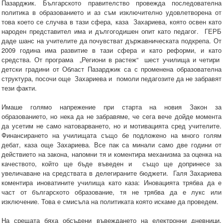
Пазарджик. Българското правителство провежда последователна
политика в образованието и аз съм изключително удовлетворена от
това което се случва в тази сфера, каза Захариева, която освен като
народен представител има и дългогодишен опит като педагог. ГЕРБ
даде шанс на учителите да почувстват държавническата подкрепа. От
2009 година има развитие в тази сфера и като реформи, и като
средства. От програма „Региони в растеж“ шест училища и четири
детски градини от Област Пазарджик са с променена образователна
структура, посочи още Захариева и помоли педагозите да не забравят
тези факти.
Имаше голямо напрежение при старта на новия Закон за
образованието, но нека да не забравяме, че сега вече дойде момента
да усетим не само натоварването, но и мотивацията сред учителите.
Финансирането на училищата също бе подложено на много голям
дебат, каза още Захариева. Все пак са минали само две години от
действието на закона, напомни тя и коментира механизма за оценка на
качеството, който ще бъде въведен и също ще допринесе за
увеличаване на средствата в делегираните бюджети. Галя Захариева
коментира иноватините училища като каза: Иновацията трябва да е
част от българското образование, тя не трябва да е лукс или
изключение. Това е смисъла на политиката която искаме да проведем.
На срещата бяха обсъдени въвеждането на електронни дневници,