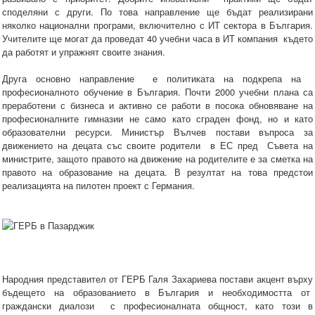
споделяни с други. По това направление ще бъдат реализирани
няколко национални програми, включително с ИТ сектора в България.
Учителите ще могат да проведат 40 учебни часа в ИТ компания където
да работят и упражнят своите знания.
Друга основно направление е политиката на подкрепа на
професионалното обучение в България. Почти 2000 учебни плана са
преработени с бизнеса и активно се работи в посока обновяване на
професионалните гимназии не само като сграден фонд, но и като
образователни ресурси. Министър Вълчев постави въпроса за
движението на децата със своите родители в ЕС пред Съвета на
министрите, защото правото на движение на родителите е за сметка на
правото на образование на децата. В резултат на това предстои
реализацията на пилотен проект с Германия.
Народния представител от ГЕРБ Галя Захариева постави акцент върху
бъдещето на образованието в България и необходимостта от
граждански диалози с професионалната общност, като този в