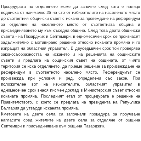
Процедурата по отделянето може да започне след като е налице
подписка от най-малко 25 на сто от избирателите на населеното място
до съответния общински съвет с искане за провеждане на референдум
за отделяне на населеното място от съответната община и
присъединяването му към съседна община. След това двата общински
съвета - на Пазарджик и Септември, в едномесечен срок се произнасят
задължително с мотивирано решение относно исканата промяна и го
изпращат на областния управител. В двуседмичен срок той проверява
законосъобразността на искането и на решенията на общинските
съвети и предлага на общинския съвет на общината, от чиято
територия се иска отделянето, да приеме решение за произвеждане на
референдум в съответното населено място. Референдумът се
произвежда при условия и ред, определени със закон. При
положителен вот на избирателите, областният управител в
едномесечен срок внася писмен доклад в Министерския съвет относно
исканата промяна. Последният етап от процедурата е решение на
Правителството, с което се предлага на президента на Република
България да утвърди исканата промяна.
Кметовете на двете села са започнали процедура за проучване
нагласите сред жителите на двете села за отделяне от община
Септември и присъединяване към община Пазарджик.