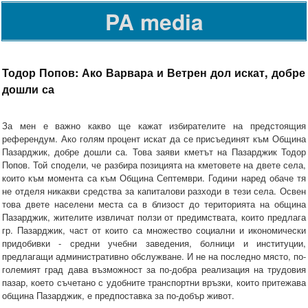
PA media
Тодор Попов: Ако Варвара и Ветрен дол искат, добре
дошли са
За мен е важно какво ще кажат избирателите на предстоящия
референдум. Ако голям процент искат да се присъединят към Община
Пазарджик, добре дошли са. Това заяви кметът на Пазарджик Тодор
Попов. Той сподели, че разбира позицията на кметовете на двете села,
които към момента са към Община Септември. Години наред обаче тя
не отделя никакви средства за капиталови разходи в тези села. Освен
това двете населени места са в близост до територията на община
Пазарджик, жителите извличат ползи от предимствата, които предлага
гр. Пазарджик, част от които са множество социални и икономически
придобивки - средни учебни заведения, болници и институции,
предлагащи административно обслужване. И не на последно място, по-
големият град дава възможност за по-добра реализация на трудовия
пазар, което съчетано с удобните транспортни връзки, които притежава
община Пазарджик, е предпоставка за по-добър живот.