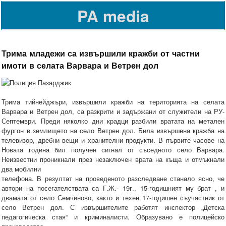
PA media
Трима младежи са извършили кражби от частни
имоти в селата Варвара и Ветрен дол
Трима тийнейджъри, извършили кражби на територията на селата
Варвара и Ветрен дол, са разкрити и задържани от служители на РУ-
Септември. Преди няколко дни крадци разбили вратата на метален
фургон в землището на село Ветрен дол. Била извършена кражба на
телевизор, дребни вещи и хранителни продукти. В първите часове на
Новата година бил получен сигнал от съседното село Варвара.
Неизвестни проникнали през незаключен врата на къща и отмъкнали
два мобилни
телефона. В резултат на проведеното разследване станало ясно, че
автори на посегателствата са Г.Ж.- 19г., 15-годишният му брат , и
двамата от село Семчиново, както и техен 17-годишен съучастник от
село Ветрен дол. С извършителите работят инспектор „Детска
педагогическа стая“ и криминалисти. Образувано е полицейско