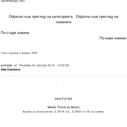
производство.
Обратно към преглед на категорията
Обратно към преглед на
новините
По-стари новини
По-нови новини
Тази страница е видяна: 2452
pamedia
on Thursday 03 January 2019 - 12:50:58
Add Comment
.
View Full Site
Mobile Theme by Martinj
Време за изпълнение: 2.3918 сек., 2.3492 от тях за заявки.