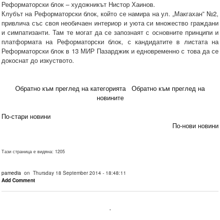
Реформаторски блок – художникът Нистор Хаинов.
Клубът на Реформаторски блок, който се намира на ул. „Макгахан” №2,
привлича със своя необичаен интериор и уюта си множество граждани
и симпатизанти. Там те могат да се запознаят с основните принципи и
платформата на Реформаторски блок, с кандидатите в листата на
Реформаторски блок в 13 МИР Пазарджик и едновременно с това да се
докоснат до изкуството.
Обратно към преглед на категорията
Обратно към преглед на
новините
По-стари новини
По-нови новини
Тази страница е видяна: 1205
pamedia
on Thursday 18 September 2014 - 18:48:11
Add Comment
.