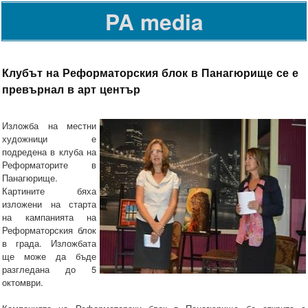
PA media
Клубът на Реформаторския блок в Панагюрище се е
превърнал в арт център
Изложба на местни
художници е
подредена в клуба на
Реформаторите в
Панагюрище.
Картините бяха
изложени на старта
на кампанията на
Реформаторския блок
в града. Изложбата
ще може да бъде
разгледана до 5
октомври.