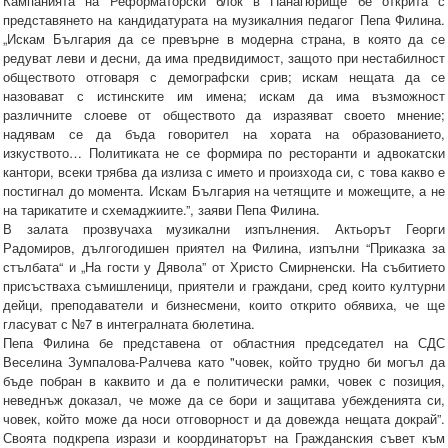
Кампанията на Реформаторски блок в Панагюрище бе открита с
представянето на кандидатурата на музикалния педагог Пепа Филина.
„Искам България да се превърне в модерна страна, в която да се
редуват леви и десни, да има предвидимост, защото при нестабилност
обществото отговаря с демографски срив; искам нещата да се
назовават с истинските им имена; искам да има възможност
различните слоеве от обществото да изразяват своето мнение;
надявам се да бъда говорител на хората на образованието,
изкуството… Политиката не се формира по ресторанти и адвокатски
кантори, всеки трябва да излиза с името и произхода си, с това какво е
постигнал до момента. Искам България на четящите и можещите, а не
на тарикатите и схемаджиите.”, заяви Пепа Филина.
В залата прозвучаха музикални изпълнения. Актьорът Георги
Радомиров, дългогодишен приятел на Филина, изпълни “Приказка за
стълбата“ и „На гости у Дявола” от Христо Смирненски. На събитието
присъстваха съмишленици, приятели и граждани, сред които културни
дейци, преподаватели и бизнесмени, които открито обявиха, че ще
гласуват с №7 в интегралната бюлетина.
Пепа Филина бе представена от областния председател на СДС
Веселина Зумпалова-Ралчева като "човек, който трудно би могъл да
бъде побран в каквито и да е политически рамки, човек с позиция,
неведнъж доказал, че може да се бори и защитава убежденията си,
човек, който може да носи отговорност и да довежда нещата докрай”.
Своята подкрепа изрази и координаторът на Гражданския съвет към