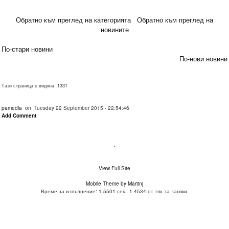
Обратно към преглед на категорията
Обратно към преглед на
новините
По-стари новини
По-нови новини
Тази страница е видяна: 1331
pamedia
on Tuesday 22 September 2015 - 22:54:46
Add Comment
.
View Full Site
Mobile Theme by Martinj
Време за изпълнение: 1.5501 сек., 1.4534 от тях за заявки.