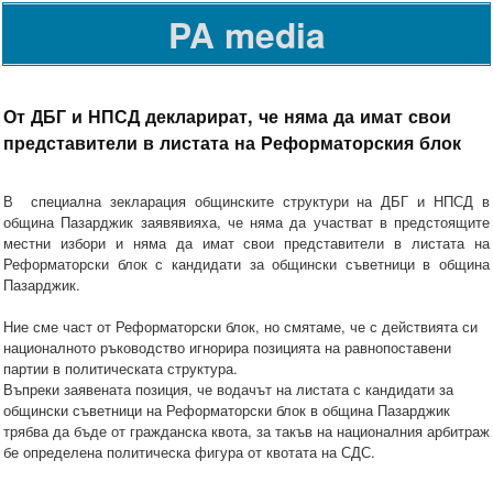
PA media
От ДБГ и НПСД декларират, че няма да имат свои
представители в листата на Реформаторския блок
В специална зекларация общинските структури на ДБГ и НПСД в
община Пазарджик заявявияха, че няма да участват в предстоящите
местни избори и няма да имат свои представители в листата на
Реформаторски блок с кандидати за общински съветници в община
Пазарджик.
Ние сме част от Реформаторски блок, но смятаме, че с действията си
националното ръководство игнорира позицията на равнопоставени
партии в политическата структура.
Въпреки заявената позиция, че водачът на листата с кандидати за
общински съветници на Реформаторски блок в община Пазарджик
трябва да бъде от гражданска квота, за такъв на националния арбитраж
бе определена политическа фигура от квотата на СДС.