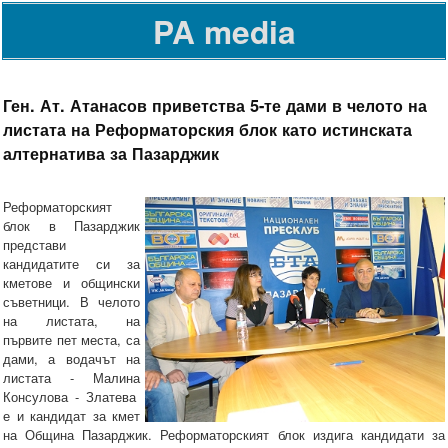
PA media
Ген. Ат. Атанасов приветства 5-те дами в челото на
листата на Реформаторския блок като истинската
алтернатива за Пазарджик
Реформаторският
блок в Пазарджик
представи
кандидатите си за
кметове и общински
съветници. В челото
на листата, на
първите пет места, са
дами, а водачът на
листата - Малина
Консулова - Златева
е и кандидат за кмет
на Община Пазарджик. Реформаторският блок издига кандидати за