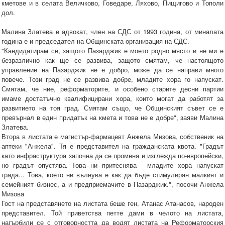
кметове и в селата Величково, Говедаре, Ляхово, Пищигово и Тополи
дол.
Малина Златева е адвокат, член на СДС от 1993 година, от миналата
година е и председател на Общинската организация на СДС.
"Кандидатирам се, защото Пазарджик е моето родно място и не ми е
безразлично как ще се развива, защото смятам, че настоящото
управление на Пазарджик не е добро, може да се направи много
повече. Този град не се развива добре, младите хора го напускат.
Смятам, че ние, реформаторите, и особено старите десни партии
имаме достатъчно квалифицирани хора, които могат да работят за
развитието на тоя град. Смятам също, че Общинският съвет се е
превърнал в един придатък на кмета и това не е добре", заяви Малина
Златева.
Втора в листата е магистър-фармацевт Анжела Мизова, собственик на
аптеки "Анжела". Тя е представител на гражданската квота. "Градът
като инфраструктура започна да се променя и изглежда по-европейски,
но градът опустява. Това ни притеснява - младите хора напускат
града... Това, което ни вълнува е как да бъде стимулиран малкият и
семейният бизнес, а и предприемачите в Пазарджик.", посочи Анжела
Мизова
Гост на представянето на листата беше ген. Атанас Атанасов, народен
представител. Той приветства петте дами в челото на листата,
нагърбили се с отговорността да водят листата на Реформаторския