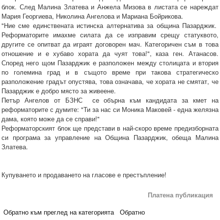
блок. След Малина Златева и Анжела Мизова в листата се нареждат
Мария Георгиева, Николина Ангелова и Мариана Бойрикова.
"Ние сме единствената истинска алтернатива за община Пазарджик.
Реформаторите имахме силата да се изправим срещу статуквото,
другите се опитват да играят договорен мач. Категоричен съм в това
отношение и е хубаво хората да чуят това!", каза ген. Атанасов.
Според него щом Пазарджик е разположен между столицата и втория
по големина град и в същото време при такова стратегическо
разположение градът опустява, това означава, че хората не смятат, че
Пазарджик е добро място за живеене.
Петър Ангелов от БЗНС се обърна към кандидата за кмет на
реформаторите с думите: "Ти за нас си Моника Маковей - една желязна
дама, която може да се справи!"
Реформаторският блок ще представи в най-скоро време предизборната
си програма за управление на Община Пазарджик, обеща Малина
Златева.
Купуването и продаването на гласове е престъпление!
Платена публикация
Обратно към преглед на категорията
Обратно